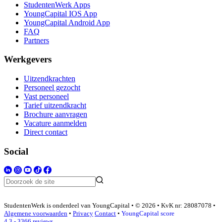
StudentenWerk Apps
YoungCapital IOS App
YoungCapital Android App
FAQ
Partners
Werkgevers
Uitzendkrachten
Personeel gezocht
Vast personeel
Tarief uitzendkracht
Brochure aanvragen
Vacature aanmelden
Direct contact
Social
StudentenWerk is onderdeel van YoungCapital • © 2026 • KvK nr: 28087078 •
Algemene voorwaarden
•
Privacy
Contact
•
YoungCapital score
4.3 - 3366 reviews