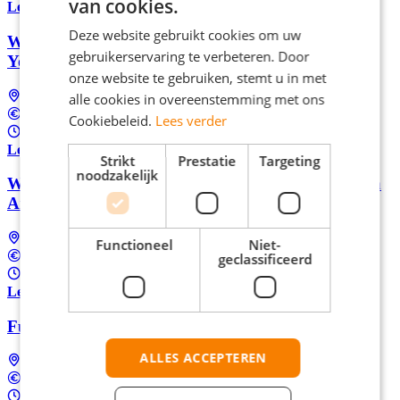
van cookies.
Lees meer
Deze website gebruikt cookies om uw
Word parttime Business Support Specialist bij
gebruikerservaring te verbeteren. Door
YoungCapital in Hoofddorp
onze website te gebruiken, stemt u in met
alle cookies in overeenstemming met ons
Hoofddorp
Tussen €2.750 en €3.000 Per maand
Cookiebeleid.
Lees verder
24 - 32 uur per week
Lees meer
Strikt
Prestatie
Targeting
noodzakelijk
Word Junior Accountmanager bij YoungCapital in
Amsterdam
Amsterdam
Functioneel
Niet-
geclassificeerd
Tussen €2.750 en €3.000 Per maand
32 - 40 uur per week
Lees meer
Fulltime filiaalmanager bij Kruidvat in Haarlem
ALLES ACCEPTEREN
Haarlem
Tussen €3.131 en €4.199 Per maand
32 - 37 uur per week