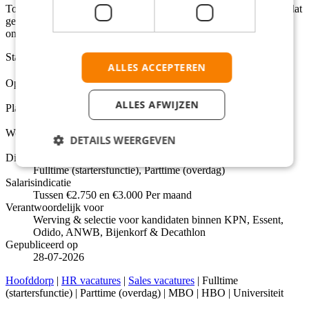
Tot slot staan wij voor een rookvrije generatie en verwachten we dat
gezondheid een gedeelde waarde is. Daarom betekent werken bij
ons, werken in een rookvrije omgeving.
Status
ALLES ACCEPTEREN
Open
Opleidingsniveaus
MBO, HBO, Universiteit
ALLES AFWIJZEN
Plaats
Hoofddorp
Werkuren per week
DETAILS WEERGEVEN
32 - 40
Dienstverbanden
Fulltime (startersfunctie), Parttime (overdag)
Salarisindicatie
Tussen €2.750 en €3.000 Per maand
Verantwoordelijk voor
Werving & selectie voor kandidaten binnen KPN, Essent,
Odido, ANWB, Bijenkorf & Decathlon
Gepubliceerd op
28-07-2026
Hoofddorp
|
HR vacatures
|
Sales vacatures
| Fulltime
(startersfunctie) | Parttime (overdag) | MBO | HBO | Universiteit