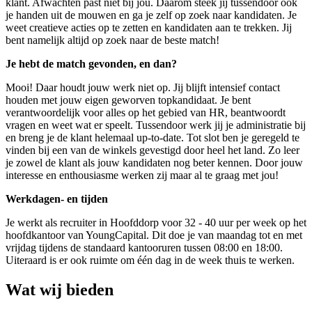
klant. Afwachten past niet bij jou. Daarom steek jij tussendoor ook
je handen uit de mouwen en ga je zelf op zoek naar kandidaten. Je
weet creatieve acties op te zetten en kandidaten aan te trekken. Jij
bent namelijk altijd op zoek naar de beste match!
Je hebt de match gevonden, en dan?
Mooi! Daar houdt jouw werk niet op. Jij blijft intensief contact
houden met jouw eigen geworven topkandidaat. Je bent
verantwoordelijk voor alles op het gebied van HR, beantwoordt
vragen en weet wat er speelt. Tussendoor werk jij je administratie bij
en breng je de klant helemaal up-to-date. Tot slot ben je geregeld te
vinden bij een van de winkels gevestigd door heel het land. Zo leer
je zowel de klant als jouw kandidaten nog beter kennen. Door jouw
interesse en enthousiasme werken zij maar al te graag met jou!
Werkdagen- en tijden
Je werkt als recruiter in Hoofddorp voor 32 - 40 uur per week op het
hoofdkantoor van YoungCapital. Dit doe je van maandag tot en met
vrijdag tijdens de standaard kantooruren tussen 08:00 en 18:00.
Uiteraard is er ook ruimte om één dag in de week thuis te werken.
Wat wij bieden