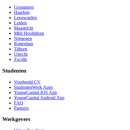
Groningen
Haarlem
Leeuwarden
Leiden
Maastricht
Mkb Hoofddorp
Nijmegen
Rotterdam
Tilburg
Utrecht
Zwolle
Studenten
Voorbeeld CV
StudentenWerk Apps
YoungCapital IOS App
YoungCapital Android App
FAQ
Partners
Werkgevers