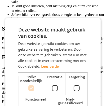
vak;
Je kunt goed luisteren, bent nieuwsgierig en durft kritische
vragen te stellen;
Je beschikt over een goede dosis energie en bent gedreven om
het beste resultaat te halen!
Solliciteren
Deze website maakt gebruik
van cookies.
Ben jij de perfecte kandidaat voor deze vacature en voldoe je aan de
eisen? Klik dan op de knop 'Solliciteer direct!' en dan nemen we zo
Deze website gebruikt cookies om uw
snel als mogelijk contact met je op.
gebruikerservaring te verbeteren. Door
onze website te gebruiken, stemt u in met
Extra informatie
alle cookies in overeenstemming met ons
Cookiebeleid.
Lees verder
Talent verdient een plek waar het kan groeien. Al 25 jaar zorgen wij
dat jong talent en werkgevers elkaar vinden. We zijn specialist in het
verbinden van ambitie en werk.
Strikt
Prestatie
Targeting
noodzakelijk
Bij ons werk je samen met collega’s die energie krijgen van het
maken van die perfecte match. We houden van tempo, duidelijke
doelen en samen successen vieren. Denk aan een lekkere lunch op
kantoor, teamuitjes waar je nog lang over napraat en trainingen die
Functioneel
Niet-
je helpen om elke dag beter te worden.
geclassificeerd