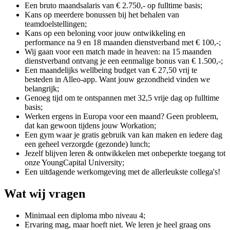
Een bruto maandsalaris van € 2.750,- op fulltime basis;
Kans op meerdere bonussen bij het behalen van
teamdoelstellingen;
​Kans op een beloning voor jouw ontwikkeling en
performance na 9 en 18 maanden dienstverband met € 100,-;
Wij gaan voor een match made in heaven: na 15 maanden
dienstverband ontvang je een eenmalige bonus van € 1.500,-;
Een maandelijks wellbeing budget van € 27,50 vrij te
besteden in Alleo-app. Want jouw gezondheid vinden we
belangrijk;
Genoeg tijd om te ontspannen met 32,5 vrije dag op fulltime
basis;
Werken ergens in Europa voor een maand? Geen probleem,
dat kan gewoon tijdens jouw Workation;
Een gym waar je gratis gebruik van kan maken en iedere dag
een geheel verzorgde (gezonde) lunch;
Jezelf blijven leren & ontwikkelen met onbeperkte toegang tot
onze YoungCapital University;
Een uitdagende werkomgeving met de allerleukste collega's!
Wat wij vragen
Minimaal een diploma mbo niveau 4;
Ervaring mag, maar hoeft niet. We leren je heel graag ons