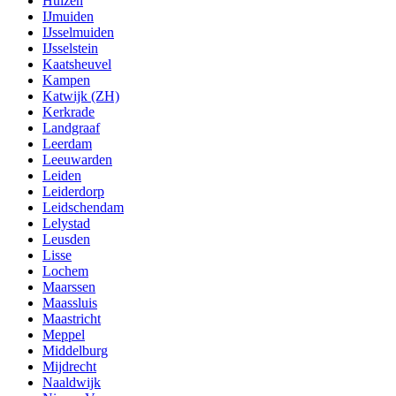
Huizen
IJmuiden
IJsselmuiden
IJsselstein
Kaatsheuvel
Kampen
Katwijk (ZH)
Kerkrade
Landgraaf
Leerdam
Leeuwarden
Leiden
Leiderdorp
Leidschendam
Lelystad
Leusden
Lisse
Lochem
Maarssen
Maassluis
Maastricht
Meppel
Middelburg
Mijdrecht
Naaldwijk