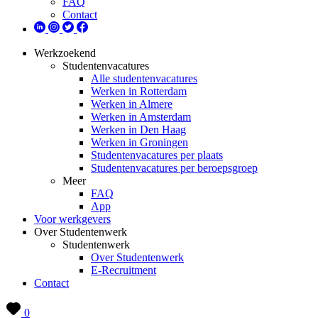
FAQ
Contact
Werkzoekend
Studentenvacatures
Alle studentenvacatures
Werken in Rotterdam
Werken in Almere
Werken in Amsterdam
Werken in Den Haag
Werken in Groningen
Studentenvacatures per plaats
Studentenvacatures per beroepsgroep
Meer
FAQ
App
Voor werkgevers
Over Studentenwerk
Studentenwerk
Over Studentenwerk
E-Recruitment
Contact
0