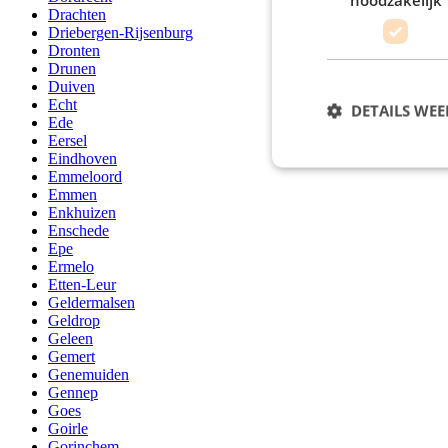
Drachten
Driebergen-Rijsenburg
Dronten
Drunen
Duiven
Echt
DETAILS WE
Ede
Eersel
Eindhoven
Emmeloord
Emmen
Enkhuizen
Enschede
Epe
Ermelo
Etten-Leur
Geldermalsen
Geldrop
Geleen
Gemert
Genemuiden
Gennep
Goes
Goirle
Gorinchem