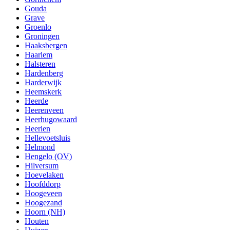
Gouda
Grave
Groenlo
Groningen
Haaksbergen
Haarlem
Halsteren
Hardenberg
Harderwijk
Heemskerk
Heerde
Heerenveen
Heerhugowaard
Heerlen
Hellevoetsluis
Helmond
Hengelo (OV)
Hilversum
Hoevelaken
Hoofddorp
Hoogeveen
Hoogezand
Hoorn (NH)
Houten