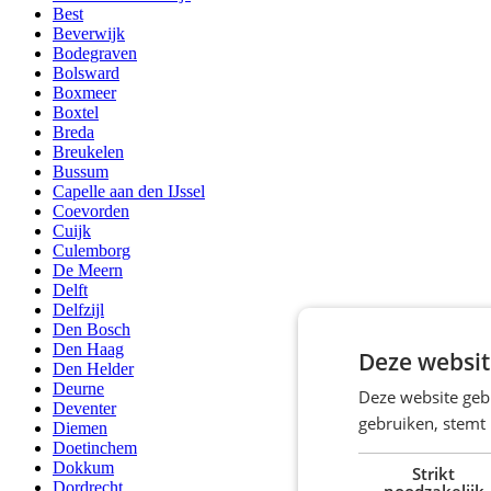
Best
Beverwijk
Bodegraven
Bolsward
Boxmeer
Boxtel
Breda
Breukelen
Bussum
Capelle aan den IJssel
Coevorden
Cuijk
Culemborg
De Meern
Delft
Delfzijl
Den Bosch
Den Haag
Deze websit
Den Helder
Deurne
Deze website geb
Deventer
gebruiken, stemt
Diemen
Doetinchem
Dokkum
Strikt
Dordrecht
noodzakelijk