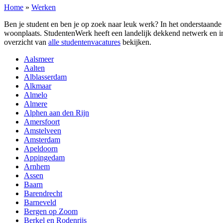
Home
»
Werken
Ben je student en ben je op zoek naar leuk werk? In het onderstaand
woonplaats. StudentenWerk heeft een landelijk dekkend netwerk en in
overzicht van
alle studentenvacatures
bekijken.
Aalsmeer
Aalten
Alblasserdam
Alkmaar
Almelo
Almere
Alphen aan den Rijn
Amersfoort
Amstelveen
Amsterdam
Apeldoorn
Appingedam
Arnhem
Assen
Baarn
Barendrecht
Barneveld
Bergen op Zoom
Berkel en Rodenrijs