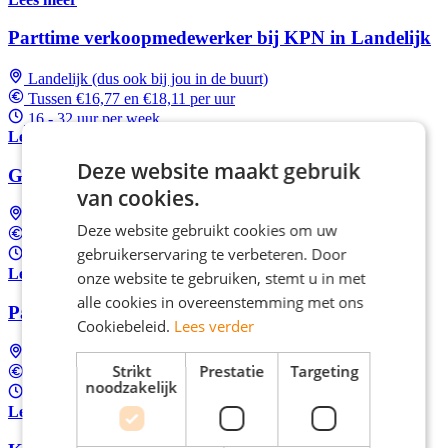
Parttime verkoopmedewerker bij KPN in Landelijk
Landelijk (dus ook bij jou in de buurt)
Tussen €16,77 en €18,11 per uur
16 - 32 uur per week
Lees meer
Deze website maakt gebruik
Gezocht: sales medewerkers door heel Nederland
van cookies.
Landelijk (dus ook bij jou in de buurt)
Deze website gebruikt cookies om uw
Tussen €16,77 en €18,11 per uur
gebruikerservaring te verbeteren. Door
16 - 32 uur per week
Lees meer
onze website te gebruiken, stemt u in met
alle cookies in overeenstemming met ons
Parttime Assistent filiaalmanager bij Kruidvat
Cookiebeleid.
Lees verder
Landelijk (dus ook bij jou in de buurt)
Strikt
Prestatie
Targeting
Tussen €3.131 en €4.199 Per maand
noodzakelijk
32 - 37 uur per week
Lees meer