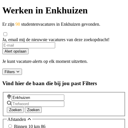
Werken in Enkhuizen
Er zijn
98
studentenvacatures in Enkhuizen gevonden.
Ja, email mij de nieuwste vacatures van deze zoekopdracht!
If
you
Alert opslaan
are
a
Je kunt vacature-alerts op elk moment uitzetten.
human,
ignore
Filters
this
field
Vind hier de baan die bij jou past
Filters
Zoeken
Zoeken
Afstanden
Binnen 10 km
86