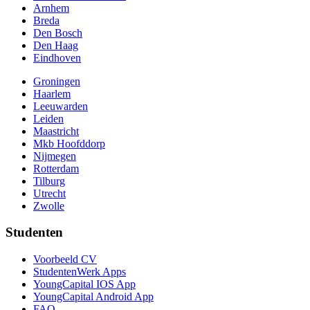
Arnhem
Breda
Den Bosch
Den Haag
Eindhoven
Groningen
Haarlem
Leeuwarden
Leiden
Maastricht
Mkb Hoofddorp
Nijmegen
Rotterdam
Tilburg
Utrecht
Zwolle
Studenten
Voorbeeld CV
StudentenWerk Apps
YoungCapital IOS App
YoungCapital Android App
FAQ