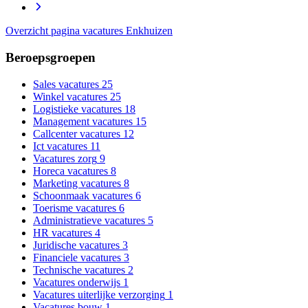
Overzicht pagina vacatures Enkhuizen
Beroepsgroepen
Sales vacatures
25
Winkel vacatures
25
Logistieke vacatures
18
Management vacatures
15
Callcenter vacatures
12
Ict vacatures
11
Vacatures zorg
9
Horeca vacatures
8
Marketing vacatures
8
Schoonmaak vacatures
6
Toerisme vacatures
6
Administratieve vacatures
5
HR vacatures
4
Juridische vacatures
3
Financiele vacatures
3
Technische vacatures
2
Vacatures onderwijs
1
Vacatures uiterlijke verzorging
1
Vacatures bouw
1