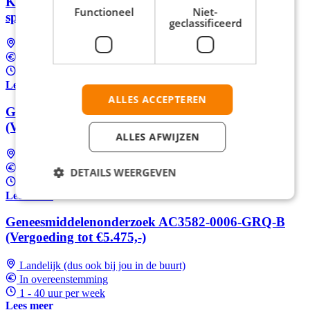
Klantenservicemedewerker Odido in Valencia (NL
Functioneel
Niet-
sprekend) | Dutch speaking only
geclassificeerd
Landelijk (dus ook bij jou in de buurt)
In overeenstemming
24 - 39 uur per week
Lees meer
ALLES ACCEPTEREN
Geneesmiddelenonderzoek NO0009-1092-GRQ
(Vergoeding tot €1.973 ,-)
ALLES AFWIJZEN
Landelijk (dus ook bij jou in de buurt)
In overeenstemming
DETAILS WEERGEVEN
1 - 40 uur per week
Lees meer
Geneesmiddelenonderzoek AC3582-0006-GRQ-B
(Vergoeding tot €5.475,-)
Landelijk (dus ook bij jou in de buurt)
In overeenstemming
1 - 40 uur per week
Lees meer