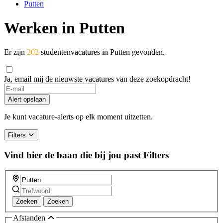
Putten
Werken in Putten
Er zijn
202
studentenvacatures in Putten gevonden.
Ja, email mij de nieuwste vacatures van deze zoekopdracht!
If
you
Alert opslaan
are
a
Je kunt vacature-alerts op elk moment uitzetten.
human,
ignore
Filters
this
field
Vind hier de baan die bij jou past
Filters
Zoeken
Zoeken
Afstanden