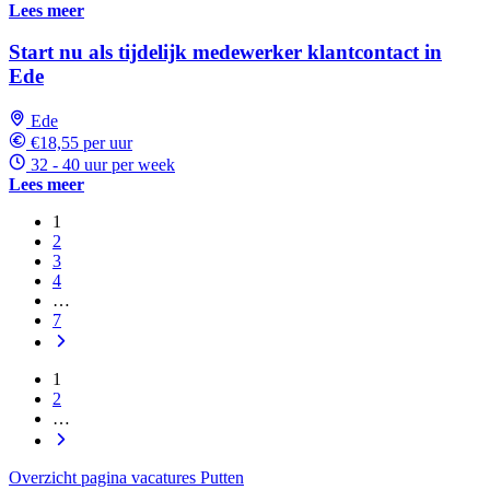
Lees meer
Start nu als tijdelijk medewerker klantcontact in
Ede
Ede
€18,55 per uur
32 - 40 uur per week
Lees meer
1
2
3
4
…
7
1
2
…
Overzicht pagina vacatures Putten