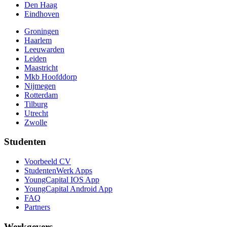
Den Haag
Eindhoven
Groningen
Haarlem
Leeuwarden
Leiden
Maastricht
Mkb Hoofddorp
Nijmegen
Rotterdam
Tilburg
Utrecht
Zwolle
Studenten
Voorbeeld CV
StudentenWerk Apps
YoungCapital IOS App
YoungCapital Android App
FAQ
Partners
Werkgevers