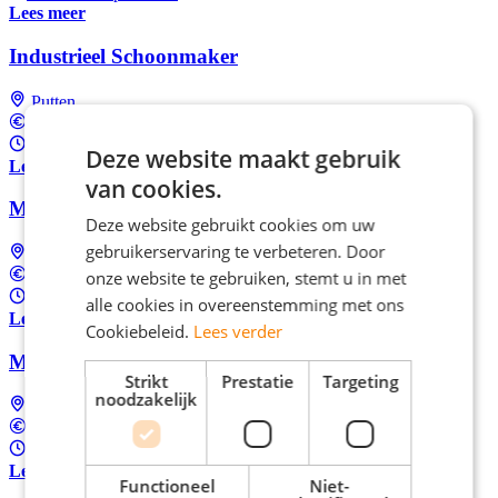
Lees meer
Industrieel Schoonmaker
Putten
In overeenstemming
Fulltime (startersfunctie)
Deze website maakt gebruik
Lees meer
van cookies.
Magazijnmedewerker
Deze website gebruikt cookies om uw
gebruikerservaring te verbeteren. Door
Putten
In overeenstemming
onze website te gebruiken, stemt u in met
Fulltime (startersfunctie)
alle cookies in overeenstemming met ons
Lees meer
Cookiebeleid.
Lees verder
Machineoperator gezocht in heel Nederland
Strikt
Prestatie
Targeting
noodzakelijk
Landelijk (dus ook bij jou in de buurt)
€15,02 per uur
37 uur per week
Lees meer
Functioneel
Niet-