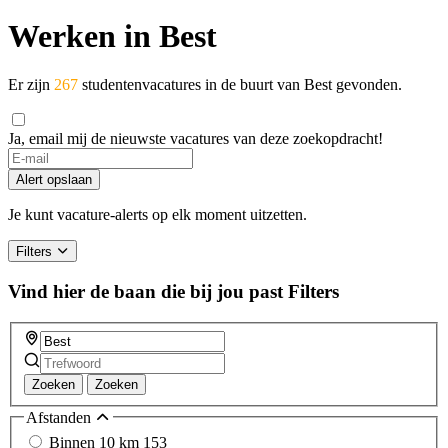
Werken in Best
Er zijn
267
studentenvacatures in de buurt van Best gevonden.
Ja, email mij de nieuwste vacatures van deze zoekopdracht!
If
you
Alert opslaan
are
a
Je kunt vacature-alerts op elk moment uitzetten.
human,
ignore
Filters
this
field
Vind hier de baan die bij jou past
Filters
Zoeken
Zoeken
Afstanden
Binnen 10 km
153