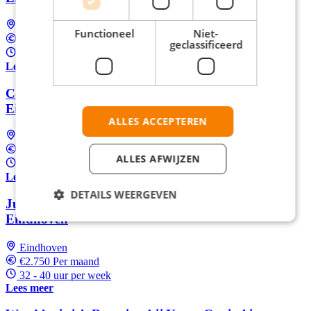
Eindhoven
Functioneel
Niet-
€2.750 Per maand
geclassificeerd
32 - 40 uur per week
Lees meer
Consultant Life Sciences bij YoungCapital in
Eindhoven
ALLES ACCEPTEREN
Eindhoven
Tussen €2.750 en €3.100 Per maand
ALLES AFWIJZEN
32 - 40 uur per week
Lees meer
DETAILS WEERGEVEN
Junior Accountmanager bij YoungCapital
Eindhoven
Eindhoven
€2.750 Per maand
32 - 40 uur per week
Lees meer