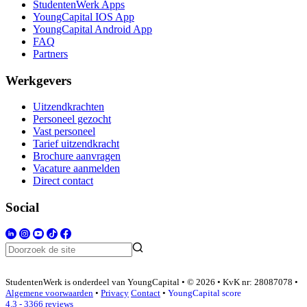
StudentenWerk Apps
YoungCapital IOS App
YoungCapital Android App
FAQ
Partners
Werkgevers
Uitzendkrachten
Personeel gezocht
Vast personeel
Tarief uitzendkracht
Brochure aanvragen
Vacature aanmelden
Direct contact
Social
StudentenWerk is onderdeel van YoungCapital • © 2026 • KvK nr: 28087078 •
Algemene voorwaarden
•
Privacy
Contact
•
YoungCapital score
4.3 - 3366 reviews