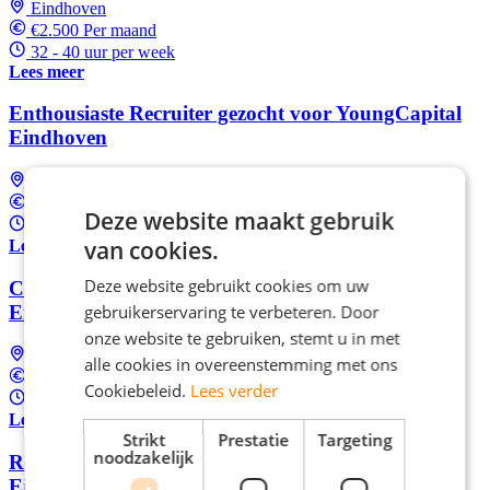
Eindhoven
€2.500 Per maand
32 - 40 uur per week
Lees meer
Enthousiaste Recruiter gezocht voor YoungCapital
Eindhoven
Eindhoven
€2.750 Per maand
Deze website maakt gebruik
32 - 40 uur per week
van cookies.
Lees meer
Deze website gebruikt cookies om uw
Commercieel Talent als Recruiter bij YoungCapital
Eindhoven
gebruikerservaring te verbeteren. Door
onze website te gebruiken, stemt u in met
Eindhoven
alle cookies in overeenstemming met ons
€2.750 Per maand
Cookiebeleid.
Lees verder
32 - 40 uur per week
Lees meer
Strikt
Prestatie
Targeting
noodzakelijk
Recruiter wervingsteam bij YoungCapital
Eindhoven