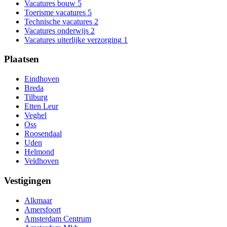
Vacatures bouw
5
Toerisme vacatures
5
Technische vacatures
2
Vacatures onderwijs
2
Vacatures uiterlijke verzorging
1
Plaatsen
Eindhoven
Breda
Tilburg
Etten Leur
Veghel
Oss
Roosendaal
Uden
Helmond
Veldhoven
Vestigingen
Alkmaar
Amersfoort
Amsterdam Centrum