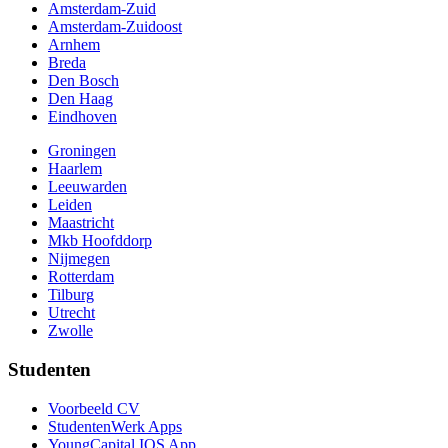
Amsterdam-Zuid
Amsterdam-Zuidoost
Arnhem
Breda
Den Bosch
Den Haag
Eindhoven
Groningen
Haarlem
Leeuwarden
Leiden
Maastricht
Mkb Hoofddorp
Nijmegen
Rotterdam
Tilburg
Utrecht
Zwolle
Studenten
Voorbeeld CV
StudentenWerk Apps
YoungCapital IOS App