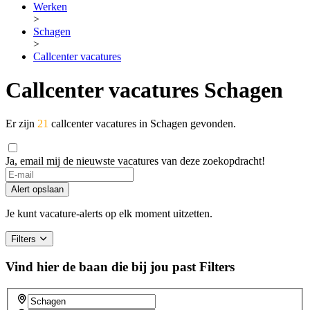
Werken
>
Schagen
>
Callcenter vacatures
Callcenter vacatures Schagen
Er zijn
21
callcenter vacatures in Schagen gevonden.
Ja, email mij de nieuwste vacatures van deze zoekopdracht!
If
you
Alert opslaan
are
a
Je kunt vacature-alerts op elk moment uitzetten.
human,
ignore
Filters
this
field
Vind hier de baan die bij jou past
Filters