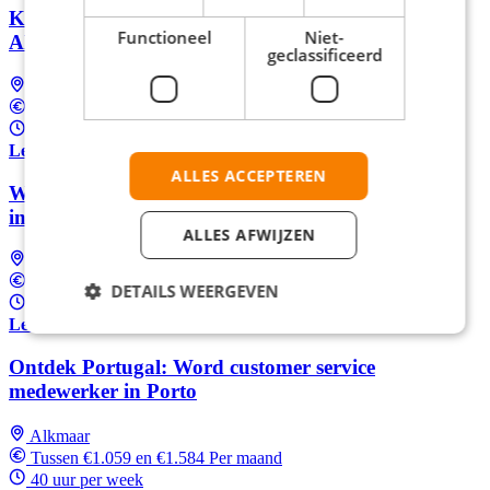
Klantadviseur Levensverzekeringen bij TCS in
Functioneel
Niet-
Alkmaar
geclassificeerd
Alkmaar
Tussen €2.800 en €3.500 Per maand
24 - 40 uur per week
Lees meer
ALLES ACCEPTEREN
Word Klantadviseur Levensverzekeringen bij TCS
in Alkmaar
ALLES AFWIJZEN
Alkmaar
Tussen €2.800 en €3.400 Per maand
DETAILS WEERGEVEN
28 - 40 uur per week
Lees meer
Ontdek Portugal: Word customer service
medewerker in Porto
Alkmaar
Tussen €1.059 en €1.584 Per maand
40 uur per week