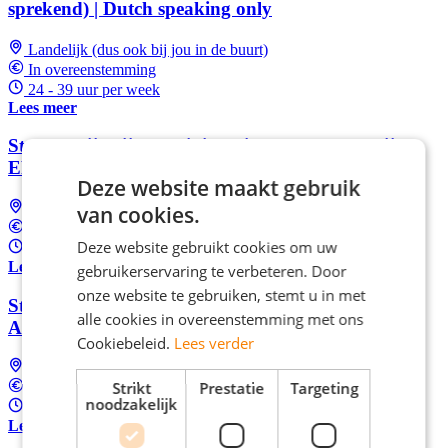
sprekend) | Dutch speaking only
Landelijk (dus ook bij jou in de buurt)
In overeenstemming
24 - 39 uur per week
Lees meer
Start als tijdelijk administratief medewerker bij
ERIKS in Alkmaar
Deze website maakt gebruik
Alkmaar
van cookies.
In overeenstemming
Deze website gebruikt cookies om uw
32 - 40 uur per week
Lees meer
gebruikerservaring te verbeteren. Door
onze website te gebruiken, stemt u in met
Start jouw carrière als Klantadviseur bij TCS in
alle cookies in overeenstemming met ons
Alkmaar
Cookiebeleid.
Lees verder
Alkmaar
Strikt
Prestatie
Targeting
Tussen €2.800 en €3.500 Per maand
noodzakelijk
28 - 40 uur per week
Lees meer