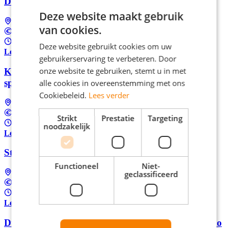
Duivendrecht
Deze website maakt gebruik
Amsterdam-Duivendrecht
van cookies.
Tussen €2.600 en €2.900 Per maand
32 - 40 uur per week
Deze website gebruikt cookies om uw
Lees meer
gebruikerservaring te verbeteren. Door
onze website te gebruiken, stemt u in met
Klantenservicemedewerker Odido in Valencia (NL
sprekend) | Dutch speaking only
alle cookies in overeenstemming met ons
Cookiebeleid.
Lees verder
Landelijk (dus ook bij jou in de buurt)
In overeenstemming
Strikt
Prestatie
Targeting
24 - 39 uur per week
noodzakelijk
Lees meer
Start als klantenservice medewerker in Amsterdam
Functioneel
Niet-
geclassificeerd
Amsterdam
Tussen €15,00 en €18,00 per uur
16 - 40 uur per week
Lees meer
Duits-Nederlandse Klantenservice Medewerker Saxo