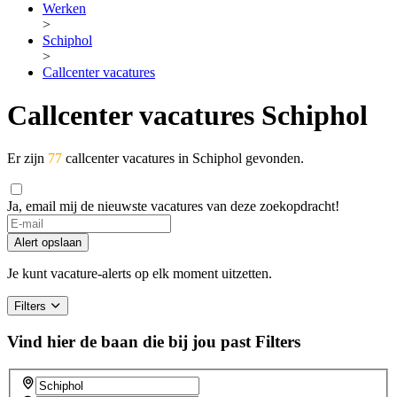
Werken
>
Schiphol
>
Callcenter vacatures
Callcenter vacatures Schiphol
Er zijn
77
callcenter vacatures in Schiphol gevonden.
Ja, email mij de nieuwste vacatures van deze zoekopdracht!
If
you
Alert opslaan
are
a
Je kunt vacature-alerts op elk moment uitzetten.
human,
ignore
Filters
this
field
Vind hier de baan die bij jou past
Filters