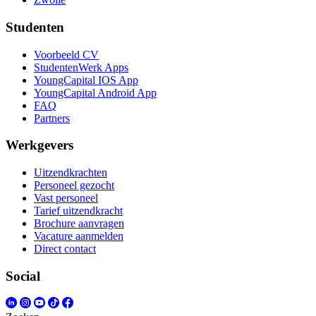
Studenten
Voorbeeld CV
StudentenWerk Apps
YoungCapital IOS App
YoungCapital Android App
FAQ
Partners
Werkgevers
Uitzendkrachten
Personeel gezocht
Vast personeel
Tarief uitzendkracht
Brochure aanvragen
Vacature aanmelden
Direct contact
Social