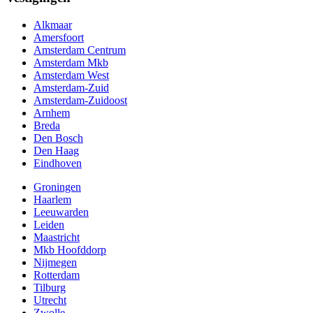
Alkmaar
Amersfoort
Amsterdam Centrum
Amsterdam Mkb
Amsterdam West
Amsterdam-Zuid
Amsterdam-Zuidoost
Arnhem
Breda
Den Bosch
Den Haag
Eindhoven
Groningen
Haarlem
Leeuwarden
Leiden
Maastricht
Mkb Hoofddorp
Nijmegen
Rotterdam
Tilburg
Utrecht
Zwolle