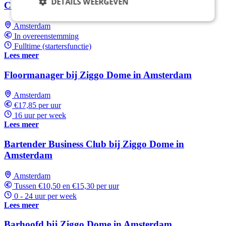
DETAILS WEERGEVEN
Chef de Rang | Restaurant Vermeer
Amsterdam
In overeenstemming
Fulltime (startersfunctie)
Lees meer
Floormanager bij Ziggo Dome in Amsterdam
Amsterdam
€17,85 per uur
16 uur per week
Lees meer
Bartender Business Club bij Ziggo Dome in
Amsterdam
Amsterdam
Tussen €10,50 en €15,30 per uur
0 - 24 uur per week
Lees meer
Barhoofd bij Ziggo Dome in Amsterdam