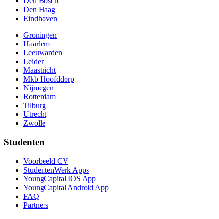
Den Bosch
Den Haag
Eindhoven
Groningen
Haarlem
Leeuwarden
Leiden
Maastricht
Mkb Hoofddorp
Nijmegen
Rotterdam
Tilburg
Utrecht
Zwolle
Studenten
Voorbeeld CV
StudentenWerk Apps
YoungCapital IOS App
YoungCapital Android App
FAQ
Partners