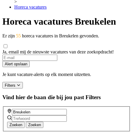
>
Horeca vacatures
Horeca vacatures Breukelen
Er zijn
55
horeca vacatures in Breukelen gevonden.
Ja, email mij de nieuwste vacatures van deze zoekopdracht!
If
you
Alert opslaan
are
a
Je kunt vacature-alerts op elk moment uitzetten.
human,
ignore
Filters
this
field
Vind hier de baan die bij jou past
Filters
Zoeken
Zoeken