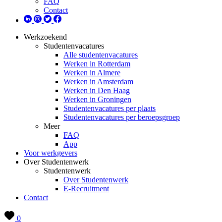
FAQ
Contact
Werkzoekend
Studentenvacatures
Alle studentenvacatures
Werken in Rotterdam
Werken in Almere
Werken in Amsterdam
Werken in Den Haag
Werken in Groningen
Studentenvacatures per plaats
Studentenvacatures per beroepsgroep
Meer
FAQ
App
Voor werkgevers
Over Studentenwerk
Studentenwerk
Over Studentenwerk
E-Recruitment
Contact
0