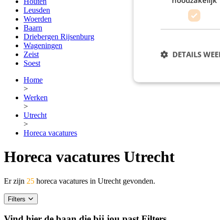
Houten
Leusden
Woerden
Baarn
Driebergen Rijsenburg
Wageningen
DETAILS WE
Zeist
Soest
Home
>
Werken
>
Utrecht
>
Horeca vacatures
Horeca vacatures Utrecht
Er zijn
25
horeca vacatures in Utrecht gevonden.
Filters
Vind hier de baan die bij jou past
Filters