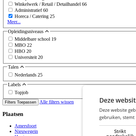
Winkelwerk / Retail / Detailhandel
66
Administratief
60
Horeca / Catering
25
Meer...
Opleidingsniveaus
Middelbare school
19
MBO
22
HBO
20
Universiteit
20
Talen
Nederlands
25
Labels
Topjob
Deze websit
Alle filters wissen
Filters Toepassen
Deze website geb
Plaatsen
gebruiken, stemt
Amersfoort
Strikt
Nieuwegein
noodzakelijk