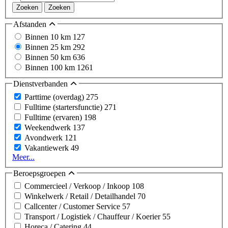
Zoeken
Zoeken
Afstanden
Binnen 10 km
127
Binnen 25 km
292
Binnen 50 km
636
Binnen 100 km
1261
Dienstverbanden
Parttime (overdag)
275
Fulltime (startersfunctie)
271
Fulltime (ervaren)
198
Weekendwerk
137
Avondwerk
121
Vakantiewerk
49
Meer...
Beroepsgroepen
Commercieel / Verkoop / Inkoop
108
Winkelwerk / Retail / Detailhandel
70
Callcenter / Customer Service
57
Transport / Logistiek / Chauffeur / Koerier
55
Horeca / Catering
44