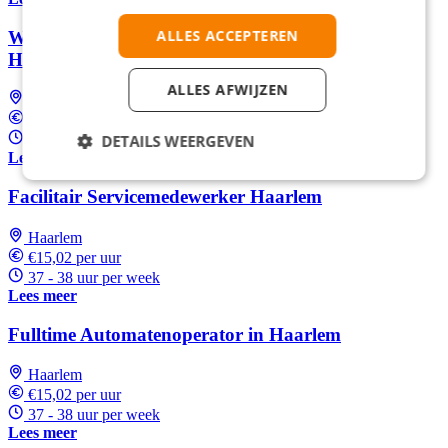
ALLES ACCEPTEREN
Word parttime verkoopmedewerker bij Essent in
Heerhugowaard
ALLES AFWIJZEN
Heerhugowaard
Tussen €17,38 en €18,25 per uur
DETAILS WEERGEVEN
16 - 24 uur per week
Lees meer
Facilitair Servicemedewerker Haarlem
Haarlem
€15,02 per uur
37 - 38 uur per week
Lees meer
Fulltime Automatenoperator in Haarlem
Haarlem
€15,02 per uur
37 - 38 uur per week
Lees meer