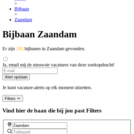
>
Bijbaan
>
Zaandam
Bijbaan Zaandam
Er zijn
292
bijbanen in Zaandam gevonden.
Ja, email mij de nieuwste vacatures van deze zoekopdracht!
If
you
Alert opslaan
are
a
Je kunt vacature-alerts op elk moment uitzetten.
human,
ignore
Filters
this
field
Vind hier de baan die bij jou past
Filters