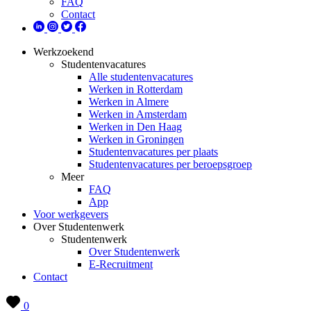
FAQ
Contact
Werkzoekend
Studentenvacatures
Alle studentenvacatures
Werken in Rotterdam
Werken in Almere
Werken in Amsterdam
Werken in Den Haag
Werken in Groningen
Studentenvacatures per plaats
Studentenvacatures per beroepsgroep
Meer
FAQ
App
Voor werkgevers
Over Studentenwerk
Studentenwerk
Over Studentenwerk
E-Recruitment
Contact
0