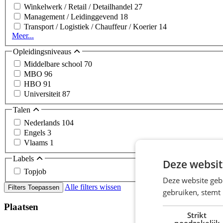
Winkelwerk / Retail / Detailhandel
27
Management / Leidinggevend
18
Transport / Logistiek / Chauffeur / Koerier
14
Meer...
Opleidingsniveaus
Middelbare school
70
MBO
96
HBO
91
Universiteit
87
Talen
Nederlands
104
Engels
3
Vlaams
1
Labels
Deze websit
Topjob
Deze website geb
Alle filters wissen
Filters Toepassen
gebruiken, stemt
Plaatsen
Strikt
noodzakelijk