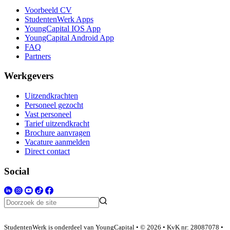
Voorbeeld CV
StudentenWerk Apps
YoungCapital IOS App
YoungCapital Android App
FAQ
Partners
Werkgevers
Uitzendkrachten
Personeel gezocht
Vast personeel
Tarief uitzendkracht
Brochure aanvragen
Vacature aanmelden
Direct contact
Social
StudentenWerk is onderdeel van YoungCapital • © 2026 • KvK nr: 28087078 •