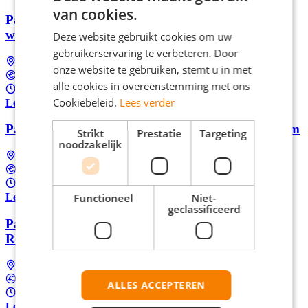
van cookies.
Parttime Online Marketeer Vastgoed met flexibele
werktijden in Rotterdam
Deze website gebruikt cookies om uw
gebruikerservaring te verbeteren. Door
Rotterdam
onze website te gebruiken, stemt u in met
Tussen €17,24 en €22,99 per uur
alle cookies in overeenstemming met ons
16 uur per week
Cookiebeleid.
Lees verder
Lees meer
Parttime Social media expert vastgoed in Rotterdam
Strikt
Prestatie
Targeting
noodzakelijk
Rotterdam
Tussen €17,24 en €22,99 per uur
16 uur per week
Functioneel
Niet-
Lees meer
geclassificeerd
Parttime Communicatie medewerker in hartje
Rotterdam
Rotterdam
Tussen €17,24 en €22,99 per uur
ALLES ACCEPTEREN
16 uur per week
Lees meer