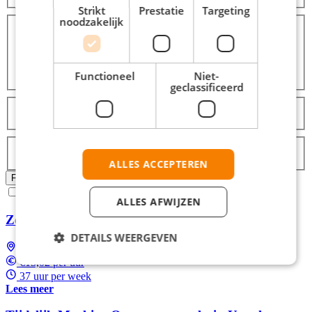
Strikt
Prestatie
Targeting
Opleidingsniveaus
noodzakelijk
Middelbare school
12
MBO
10
HBO
10
Functioneel
Niet-
Universiteit
10
geclassificeerd
Talen
Nederlands
12
Labels
Topjob
ALLES ACCEPTEREN
Alle filters wissen
Filters Toepassen
Ja, email mij de nieuwste vacatures van deze zoekopdracht!
ALLES AFWIJZEN
Zomerbaan: Fulltime Machineoperator in Utrecht
DETAILS WEERGEVEN
Utrecht
€15,02 per uur
37 uur per week
Lees meer