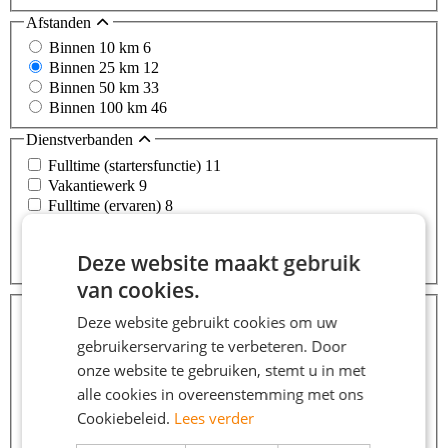
Afstanden
Binnen 10 km
6
Binnen 25 km
12
Binnen 50 km
33
Binnen 100 km
46
Dienstverbanden
Fulltime (startersfunctie)
11
Vakantiewerk
9
Fulltime (ervaren)
8
Tijdelijke fulltime baan
8
Parttime (overdag)
2
Deze website maakt gebruik
Meer...
van cookies.
Beroepsgroepen
Deze website gebruikt cookies om uw
Transport / Logistiek / Chauffeur / Koerier
100
Callcenter / Customer Service
72
gebruikerservaring te verbeteren. Door
Commercieel / Verkoop / Inkoop
69
onze website te gebruiken, stemt u in met
Winkelwerk / Retail / Detailhandel
59
alle cookies in overeenstemming met ons
Zorg / Thuiszorg / Kinderopvang
43
Cookiebeleid.
Lees verder
Schoonmaak / Facilitair
12
Meer...