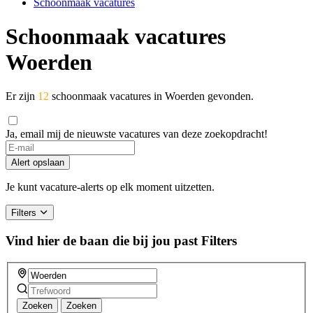
Schoonmaak vacatures
Schoonmaak vacatures
Woerden
Er zijn
12
schoonmaak vacatures in Woerden gevonden.
Ja, email mij de nieuwste vacatures van deze zoekopdracht!
If
you
Alert opslaan
are
a
Je kunt vacature-alerts op elk moment uitzetten.
human,
ignore
Filters
this
field
Vind hier de baan die bij jou past
Filters
Zoeken
Zoeken