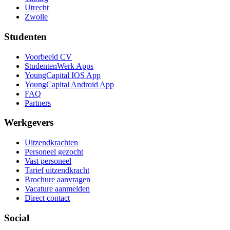
Utrecht
Zwolle
Studenten
Voorbeeld CV
StudentenWerk Apps
YoungCapital IOS App
YoungCapital Android App
FAQ
Partners
Werkgevers
Uitzendkrachten
Personeel gezocht
Vast personeel
Tarief uitzendkracht
Brochure aanvragen
Vacature aanmelden
Direct contact
Social