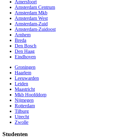
Amersfoort
Amsterdam Centrum
Amsterdam Mkb
Amsterdam West
Amsterdam-Zuid
Amsterdam-Zuidoost
Arnhem
Breda
Den Bosch
Den Haag
Eindhoven
Groningen
Haarlem
Leeuwarden
Leiden
Maastricht
Mkb Hoofddorp
Nijmegen
Rotterdam
Tilburg
Utrecht
Zwolle
Studenten