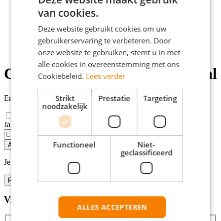
>
van cookies.
Werken
>
Deze website gebruikt cookies om uw
Veenendaal
gebruikerservaring te verbeteren. Door
>
Creatieve vacatures
onze website te gebruiken, stemt u in met
alle cookies in overeenstemming met ons
Creatieve vacatures Veenendaal
Cookiebeleid.
Lees verder
Strikt
Prestatie
Targeting
Er zijn
0
creatieve vacatures in Veenendaal gevonden.
noodzakelijk
Ja, email mij de nieuwste vacatures van deze zoekopdracht!
If
you
Functioneel
Niet-
Alert opslaan
are
geclassificeerd
a
Je kunt vacature-alerts op elk moment uitzetten.
human,
ignore
Filters
this
field
Vind hier de baan die bij jou past
Filters
ALLES ACCEPTEREN