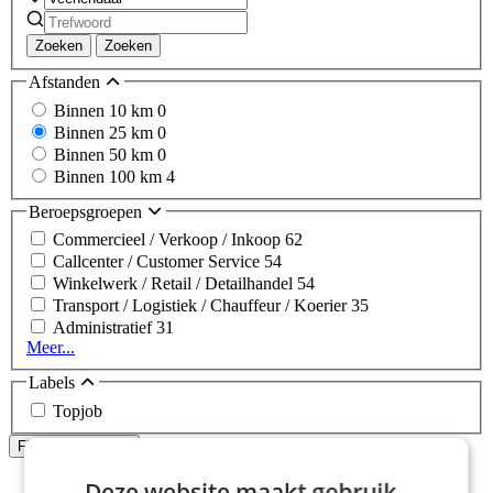
Zoeken
Zoeken
Afstanden
Binnen 10 km
0
Binnen 25 km
0
Binnen 50 km
0
Binnen 100 km
4
Beroepsgroepen
Commercieel / Verkoop / Inkoop
62
Callcenter / Customer Service
54
Winkelwerk / Retail / Detailhandel
54
Transport / Logistiek / Chauffeur / Koerier
35
Administratief
31
Meer...
Labels
Topjob
Alle filters wissen
Filters Toepassen
Home
Deze website maakt gebruik