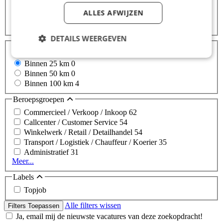
ALLES AFWIJZEN
Zoeken
Zoeken
DETAILS WEERGEVEN
Afstanden
Binnen 10 km
0
Binnen 25 km
0
Binnen 50 km
0
Binnen 100 km
4
Beroepsgroepen
Commercieel / Verkoop / Inkoop
62
Callcenter / Customer Service
54
Winkelwerk / Retail / Detailhandel
54
Transport / Logistiek / Chauffeur / Koerier
35
Administratief
31
Meer...
Labels
Topjob
Alle filters wissen
Filters Toepassen
Ja, email mij de nieuwste vacatures van deze zoekopdracht!