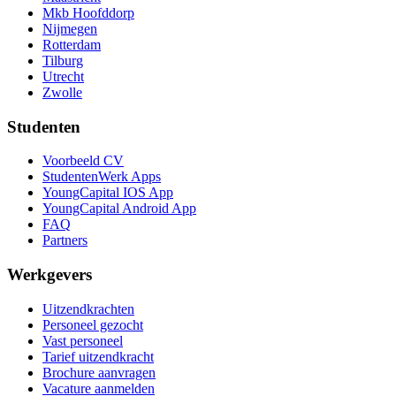
Mkb Hoofddorp
Nijmegen
Rotterdam
Tilburg
Utrecht
Zwolle
Studenten
Voorbeeld CV
StudentenWerk Apps
YoungCapital IOS App
YoungCapital Android App
FAQ
Partners
Werkgevers
Uitzendkrachten
Personeel gezocht
Vast personeel
Tarief uitzendkracht
Brochure aanvragen
Vacature aanmelden