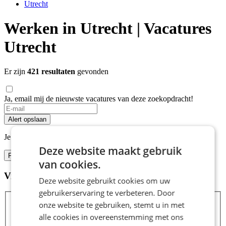
Utrecht
Werken in Utrecht | Vacatures
Utrecht
Er zijn
421 resultaten
gevonden
Ja, email mij de nieuwste vacatures van deze zoekopdracht!
If
you
Alert opslaan
are
a
Je kunt vacature-alerts op elk moment uitzetten.
human,
Deze website maakt gebruik
ignore
Filters
van cookies.
this
field
Vind hier de baan die bij jou past
Filters
Deze website gebruikt cookies om uw
gebruikerservaring te verbeteren. Door
onze website te gebruiken, stemt u in met
alle cookies in overeenstemming met ons
Zoeken
Zoeken