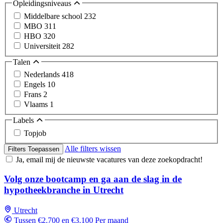
Opleidingsniveaus
Middelbare school
232
MBO
311
HBO
320
Universiteit
282
Talen
Nederlands
418
Engels
10
Frans
2
Vlaams
1
Labels
Topjob
Alle filters wissen
Filters Toepassen
Ja, email mij de nieuwste vacatures van deze zoekopdracht!
Volg onze bootcamp en ga aan de slag in de
hypotheekbranche in Utrecht
Utrecht
Tussen €2.700 en €3.100 Per maand