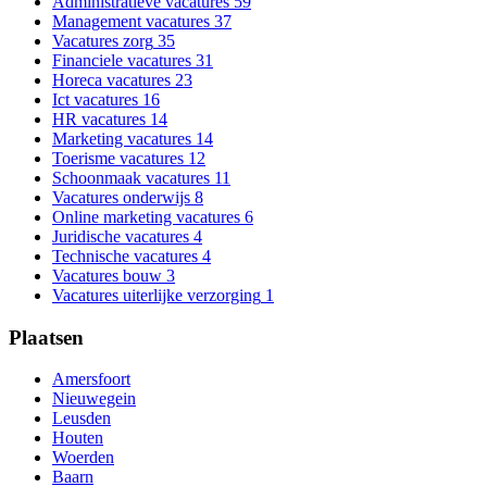
Administratieve vacatures
59
Management vacatures
37
Vacatures zorg
35
Financiele vacatures
31
Horeca vacatures
23
Ict vacatures
16
HR vacatures
14
Marketing vacatures
14
Toerisme vacatures
12
Schoonmaak vacatures
11
Vacatures onderwijs
8
Online marketing vacatures
6
Juridische vacatures
4
Technische vacatures
4
Vacatures bouw
3
Vacatures uiterlijke verzorging
1
Plaatsen
Amersfoort
Nieuwegein
Leusden
Houten
Woerden
Baarn