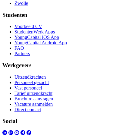
Zwolle
Studenten
Voorbeeld CV
StudentenWerk Apps
YoungCapital IOS App
YoungCapital Android App
FAQ
Partners
Werkgevers
Uitzendkrachten
Personeel gezocht
Vast personeel
Tarief uitzendkracht
Brochure aanvragen
Vacature aanmelden
Direct contact
Social