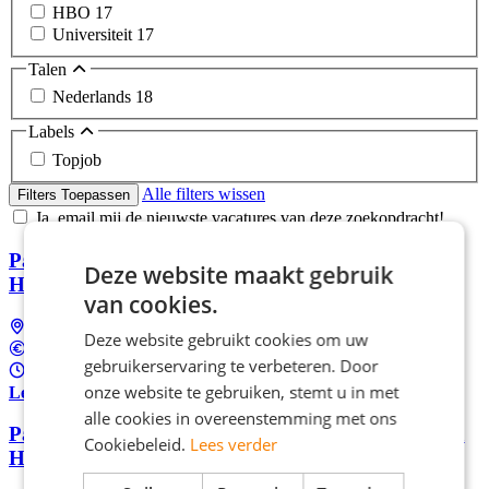
HBO
17
Universiteit
17
Talen
Nederlands
18
Labels
Topjob
Alle filters wissen
Filters Toepassen
Ja, email mij de nieuwste vacatures van deze zoekopdracht!
Parttime verkoopmedewerker bij Beimer in
Deze website maakt gebruik
Hengelo!
van cookies.
Hengelo
Deze website gebruikt cookies om uw
€15,66 per uur
gebruikerservaring te verbeteren. Door
16 - 24 uur per week
onze website te gebruiken, stemt u in met
Lees meer
alle cookies in overeenstemming met ons
Parttime weekend medewerker bediening LOEV in
Cookiebeleid.
Lees verder
Hengelo