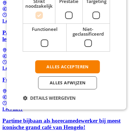
Strikt
Prestatie
Targeting
Hengelo
noodzakelijk
Tussen €6,57 en €17,91 per uur
8 - 32 uur per week
Lees meer
Functioneel
Niet-
Partime bijbaan als horecamedewerker bij het
geclassificeerd
leukste restaurant van Enschede!
Hengelo
Tussen €6,57 en €17,91 per uur
8 - 32 uur per week
ALLES ACCEPTEREN
Lees meer
Fulltime Chef-kok Horeca in Hengelo
ALLES AFWIJZEN
Hengelo
DETAILS WEERGEVEN
Tussen €2.900 en €3.200 Per maand
32 - 40 uur per week
Lees meer
Partime bijbaan als horecamedewerker bij meest
iconische grand café van Hengelo!