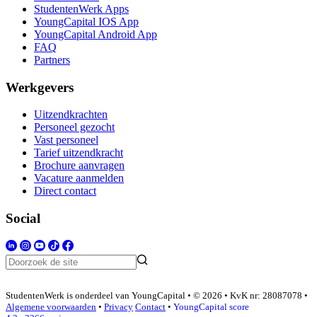
StudentenWerk Apps
YoungCapital IOS App
YoungCapital Android App
FAQ
Partners
Werkgevers
Uitzendkrachten
Personeel gezocht
Vast personeel
Tarief uitzendkracht
Brochure aanvragen
Vacature aanmelden
Direct contact
Social
StudentenWerk is onderdeel van YoungCapital • © 2026 • KvK nr: 28087078 •
Algemene voorwaarden
•
Privacy
Contact
•
YoungCapital score