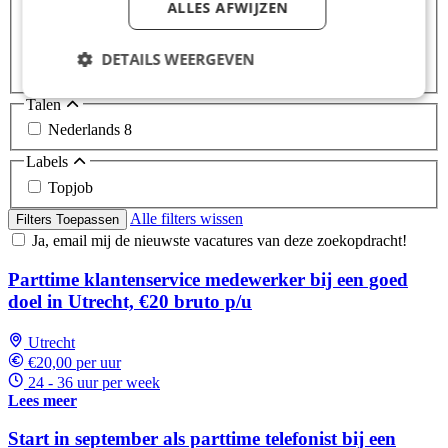
ALLES AFWIJZEN
Middelbare school
1
MBO
5
HBO
5
DETAILS WEERGEVEN
Universiteit
5
Talen
Nederlands
8
Labels
Topjob
Alle filters wissen
Filters Toepassen
Ja, email mij de nieuwste vacatures van deze zoekopdracht!
Parttime klantenservice medewerker bij een goed
doel in Utrecht, €20 bruto p/u
Utrecht
€20,00 per uur
24 - 36 uur per week
Lees meer
Start in september als parttime telefonist bij een