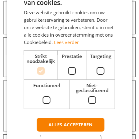
van cookies.
Afstanden
Binnen 10 km
6
Deze website gebruikt cookies om uw
Binnen 25 km
8
gebruikerservaring te verbeteren. Door
Binnen 50 km
14
onze website te gebruiken, stemt u in met
Binnen 100 km
15
alle cookies in overeenstemming met ons
Dienstverbanden
Cookiebeleid.
Lees verder
Parttime (overdag)
7
Fulltime (startersfunctie)
5
Strikt
Prestatie
Targeting
Avondwerk
3
noodzakelijk
Tijdelijke fulltime baan
2
Vrijwilligerswerk
1
Beroepsgroepen
Functioneel
Niet-
Callcenter / Customer Service
109
geclassificeerd
Commercieel / Verkoop / Inkoop
81
Transport / Logistiek / Chauffeur / Koerier
76
Winkelwerk / Retail / Detailhandel
70
Administratief
58
Onderwijs en Wetenschap
8
ALLES ACCEPTEREN
Meer...
Opleidingsniveaus