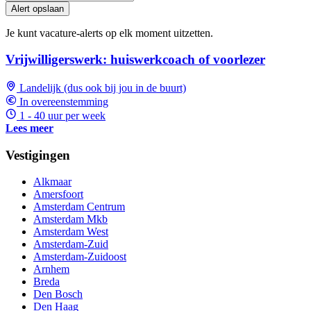
Alert opslaan
Je kunt vacature-alerts op elk moment uitzetten.
Vrijwilligerswerk: huiswerkcoach of voorlezer
Landelijk (dus ook bij jou in de buurt)
In overeenstemming
1 - 40 uur per week
Lees meer
Vestigingen
Alkmaar
Amersfoort
Amsterdam Centrum
Amsterdam Mkb
Amsterdam West
Amsterdam-Zuid
Amsterdam-Zuidoost
Arnhem
Breda
Den Bosch
Den Haag