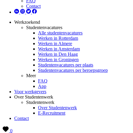
FAQ
Contact
Werkzoekend
Studentenvacatures
Alle studentenvacatures
Werken in Rotterdam
Werken in Almere
Werken in Amsterdam
Werken in Den Haag
Werken in Groningen
Studentenvacatures per plaats
Studentenvacatures per beroepsgroep
Meer
FAQ
App
Voor werkgevers
Over Studentenwerk
Studentenwerk
Over Studentenwerk
E-Recruitment
Contact
0