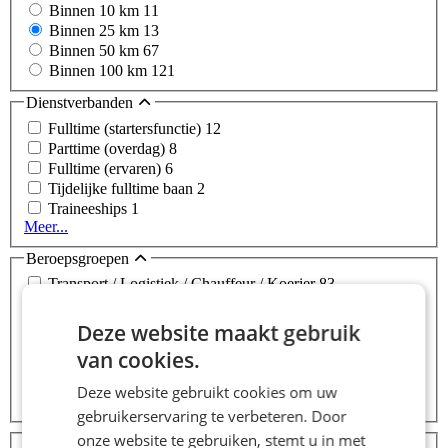
Binnen 10 km
11
Binnen 25 km
13
Binnen 50 km
67
Binnen 100 km
121
Dienstverbanden
Fulltime (startersfunctie)
12
Parttime (overdag)
8
Fulltime (ervaren)
6
Tijdelijke fulltime baan
2
Traineeships
1
Meer...
Beroepsgroepen
Transport / Logistiek / Chauffeur / Koerier
83
Commercieel / Verkoop / Inkoop
80
Callcenter / Customer Service
75
Deze website maakt gebruik
Winkelwerk / Retail / Detailhandel
72
van cookies.
Administratief
51
Personeel & Organisatie / HRM
13
Deze website gebruikt cookies om uw
Meer...
gebruikerservaring te verbeteren. Door
Opleidingsniveaus
onze website te gebruiken, stemt u in met