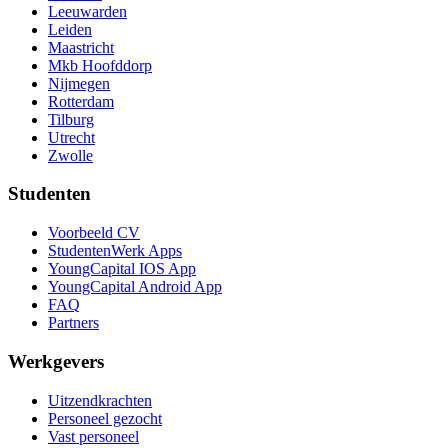
Leeuwarden
Leiden
Maastricht
Mkb Hoofddorp
Nijmegen
Rotterdam
Tilburg
Utrecht
Zwolle
Studenten
Voorbeeld CV
StudentenWerk Apps
YoungCapital IOS App
YoungCapital Android App
FAQ
Partners
Werkgevers
Uitzendkrachten
Personeel gezocht
Vast personeel