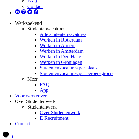
FAQ
Contact
Werkzoekend
Studentenvacatures
Alle studentenvacatures
Werken in Rotterdam
Werken in Almere
Werken in Amsterdam
Werken in Den Haag
Werken in Groningen
Studentenvacatures per plaats
Studentenvacatures per beroepsgroep
Meer
FAQ
App
Voor werkgevers
Over Studentenwerk
Studentenwerk
Over Studentenwerk
E-Recruitment
Contact
0