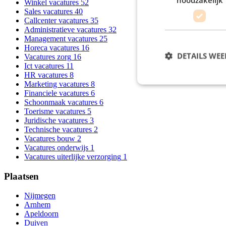
Winkel vacatures
52
Sales vacatures
40
Callcenter vacatures
35
Administratieve vacatures
32
Management vacatures
25
Horeca vacatures
16
DETAILS WE
Vacatures zorg
16
Ict vacatures
11
HR vacatures
8
Marketing vacatures
8
Financiele vacatures
6
Schoonmaak vacatures
6
Toerisme vacatures
5
Juridische vacatures
3
Technische vacatures
2
Vacatures bouw
2
Vacatures onderwijs
1
Vacatures uiterlijke verzorging
1
Plaatsen
Nijmegen
Arnhem
Apeldoorn
Duiven