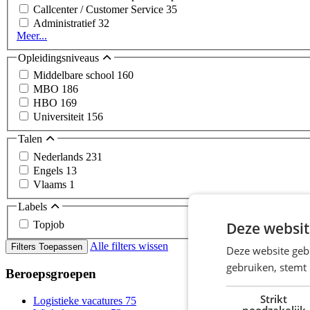
Callcenter / Customer Service
35
Administratief
32
Meer...
Opleidingsniveaus
Middelbare school
160
MBO
186
HBO
169
Universiteit
156
Talen
Nederlands
231
Engels
13
Vlaams
1
Labels
Deze websit
Topjob
Alle filters wissen
Filters Toepassen
Deze website geb
gebruiken, stemt
Beroepsgroepen
Strikt
Logistieke vacatures
75
noodzakelijk