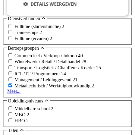
Binnen 50 km
3
DETAILS WEERGEVEN
Binnen 100 km
5
Dienstverbanden
Fulltime (startersfunctie)
2
Traineeships
2
Fulltime (ervaren)
2
Beroepsgroepen
Commercieel / Verkoop / Inkoop
40
Winkelwerk / Retail / Detailhandel
28
Transport / Logistiek / Chauffeur / Koerier
25
ICT / IT / Programmeur
24
Management / Leidinggevend
21
Metaaltechnisch / Werktuigbouwkundig
2
Meer...
Opleidingsniveaus
Middelbare school
2
MBO
2
HBO
2
Talen