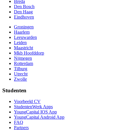
Breda
Den Bosch
Den Haag
Eindhoven
Groningen
Haarlem
Leeuwarden
Leiden
Maastricht
Mkb Hoofddorp
Nijmegen
Rotterdam
Tilburg
Utrecht
Zwolle
Studenten
Voorbeeld CV
StudentenWerk Apps
YoungCapital IOS App
YoungCapital Android App
FAQ
Partners