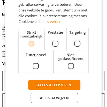
Hellevoetsluis
gebruikerservaring te verbeteren. Door
onze website te gebruiken, stemt u in met
Er zijn
2
technische vacatures in Hellevoetsluis gevonden.
alle cookies in overeenstemming met ons
Cookiebeleid.
Lees verder
Ja, email mij de nieuwste vacatures van deze zoekopdracht!
Strikt
Prestatie
Targeting
noodzakelijk
Alert opslaan
Je kunt vacature-alerts op elk moment uitzetten.
Functioneel
Niet-
Filters
geclassificeerd
Vind hier de baan die bij jou past
Filters
ALLES ACCEPTEREN
Zoeken
Zoeken
Afstanden
ALLES AFWIJZEN
Binnen 10 km
2
Binnen 25 km
2