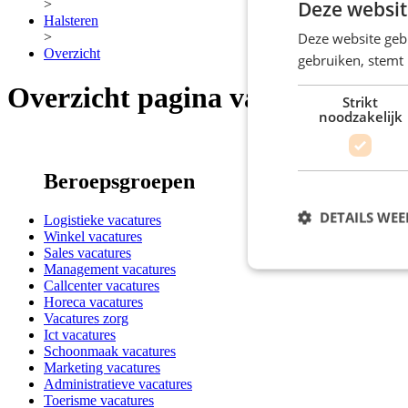
Deze websit
>
Halsteren
Deze website geb
>
Overzicht
gebruiken, stemt
Overzicht pagina vacatures Hal
Strikt
noodzakelijk
Beroepsgroepen
DETAILS WE
Logistieke vacatures
Winkel vacatures
Sales vacatures
Management vacatures
Callcenter vacatures
Horeca vacatures
Vacatures zorg
Ict vacatures
Schoonmaak vacatures
Marketing vacatures
Administratieve vacatures
Toerisme vacatures