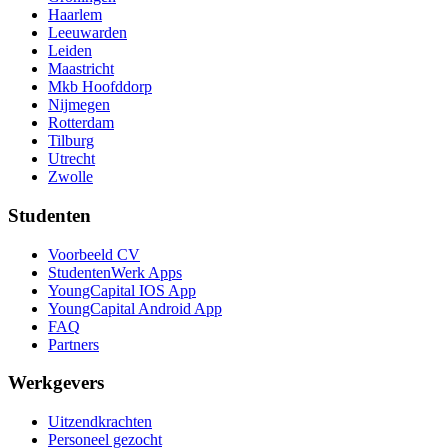
Haarlem
Leeuwarden
Leiden
Maastricht
Mkb Hoofddorp
Nijmegen
Rotterdam
Tilburg
Utrecht
Zwolle
Studenten
Voorbeeld CV
StudentenWerk Apps
YoungCapital IOS App
YoungCapital Android App
FAQ
Partners
Werkgevers
Uitzendkrachten
Personeel gezocht