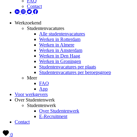
FAQ
Contact
Werkzoekend
Studentenvacatures
Alle studentenvacatures
Werken in Rotterdam
Werken in Almere
Werken in Amsterdam
Werken in Den Haag
Werken in Groningen
Studentenvacatures per plaats
Studentenvacatures per beroepsgroep
Meer
FAQ
App
Voor werkgevers
Over Studentenwerk
Studentenwerk
Over Studentenwerk
E-Recruitment
Contact
0