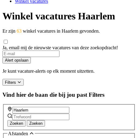
Winkel vacatures
Winkel vacatures Haarlem
Er zijn
63
winkel vacatures in Haarlem gevonden.
Ja, email mij de nieuwste vacatures van deze zoekopdracht!
If
you
Alert opslaan
are
a
Je kunt vacature-alerts op elk moment uitzetten.
human,
ignore
Filters
this
field
Vind hier de baan die bij jou past
Filters
Zoeken
Zoeken
Afstanden