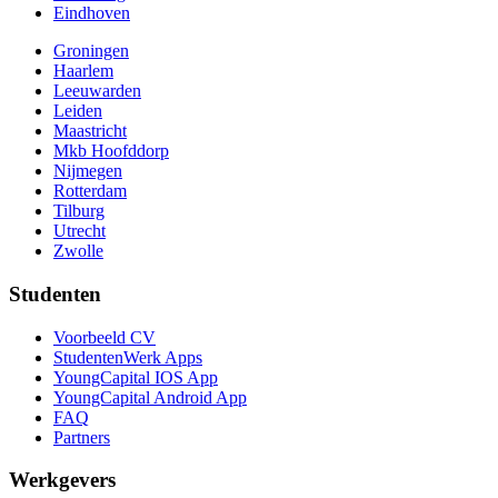
Eindhoven
Groningen
Haarlem
Leeuwarden
Leiden
Maastricht
Mkb Hoofddorp
Nijmegen
Rotterdam
Tilburg
Utrecht
Zwolle
Studenten
Voorbeeld CV
StudentenWerk Apps
YoungCapital IOS App
YoungCapital Android App
FAQ
Partners
Werkgevers