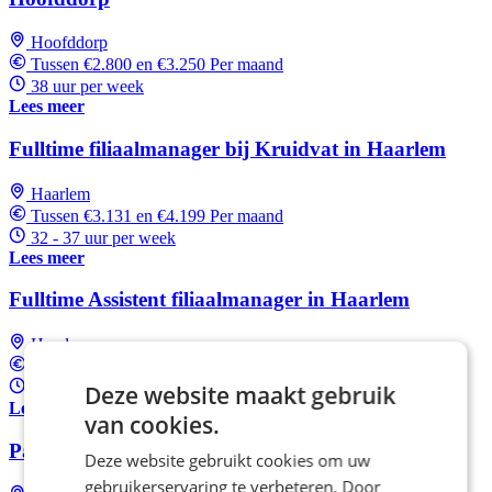
Hoofddorp
Tussen €2.800 en €3.250 Per maand
38 uur per week
Lees meer
Fulltime filiaalmanager bij Kruidvat in Haarlem
Haarlem
Tussen €3.131 en €4.199 Per maand
32 - 37 uur per week
Lees meer
Fulltime Assistent filiaalmanager in Haarlem
Haarlem
Tussen €3.131 en €4.199 Per maand
32 - 37 uur per week
Deze website maakt gebruik
Lees meer
van cookies.
Parttime Assistent filiaalmanager in Amsterdam
Deze website gebruikt cookies om uw
gebruikerservaring te verbeteren. Door