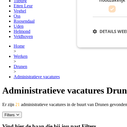
Tilburg
Etten Leur
Veghel
Oss
Roosendaal
Uden
DETAILS WE
Helmond
Veldhoven
Home
>
Werken
>
Drunen
>
Administratieve vacatures
Administratieve vacatures Dru
Er zijn
21
administratieve vacatures in de buurt van Drunen gevonden
Filters
Vind hier de baan die bij jou past
Filters