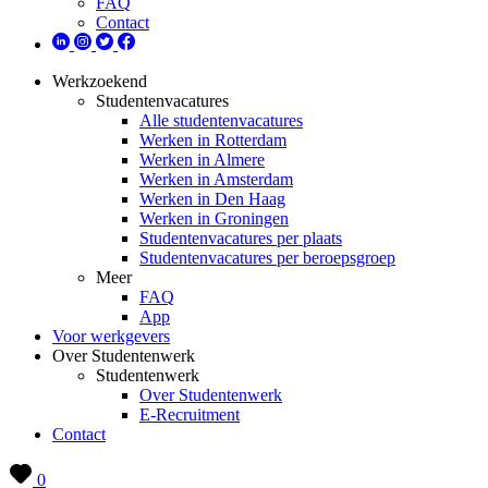
FAQ
Contact
Werkzoekend
Studentenvacatures
Alle studentenvacatures
Werken in Rotterdam
Werken in Almere
Werken in Amsterdam
Werken in Den Haag
Werken in Groningen
Studentenvacatures per plaats
Studentenvacatures per beroepsgroep
Meer
FAQ
App
Voor werkgevers
Over Studentenwerk
Studentenwerk
Over Studentenwerk
E-Recruitment
Contact
0