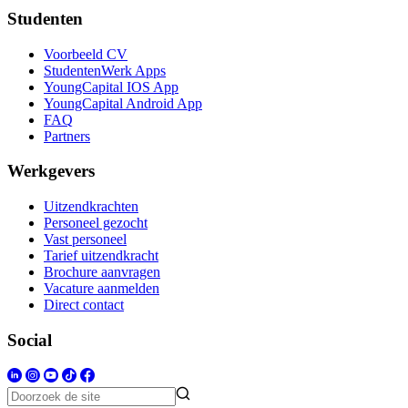
Studenten
Voorbeeld CV
StudentenWerk Apps
YoungCapital IOS App
YoungCapital Android App
FAQ
Partners
Werkgevers
Uitzendkrachten
Personeel gezocht
Vast personeel
Tarief uitzendkracht
Brochure aanvragen
Vacature aanmelden
Direct contact
Social