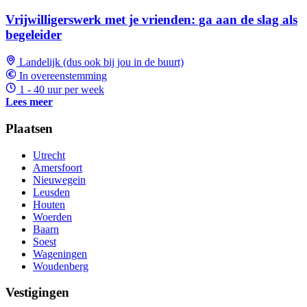
Vrijwilligerswerk met je vrienden: ga aan de slag als
begeleider
Landelijk (dus ook bij jou in de buurt)
In overeenstemming
1 - 40 uur per week
Lees meer
Plaatsen
Utrecht
Amersfoort
Nieuwegein
Leusden
Houten
Woerden
Baarn
Soest
Wageningen
Woudenberg
Vestigingen