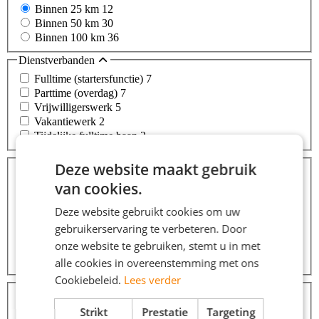
Binnen 25 km
12
Binnen 50 km
30
Binnen 100 km
36
Dienstverbanden
Fulltime (startersfunctie)
7
Parttime (overdag)
7
Vrijwilligerswerk
5
Vakantiewerk
2
Tijdelijke fulltime baan
2
Beroepsgroepen
Deze website maakt gebruik
Callcenter / Customer Service
110
van cookies.
Commercieel / Verkoop / Inkoop
103
Transport / Logistiek / Chauffeur / Koerier
82
Deze website gebruikt cookies om uw
Winkelwerk / Retail / Detailhandel
80
gebruikerservaring te verbeteren. Door
Administratief
62
onze website te gebruiken, stemt u in met
Recreatief / Sport / Toerisme
12
Meer...
alle cookies in overeenstemming met ons
Cookiebeleid.
Lees verder
Opleidingsniveaus
Middelbare school
10
Strikt
Prestatie
Targeting
MBO
5