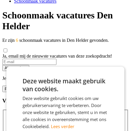
Schoonmaak vacatures
Schoonmaak vacatures Den
Helder
Er zijn
6
schoonmaak vacatures in Den Helder gevonden.
Ja, email mij de nieuwste vacatures van deze zoekopdracht!
Alert opslaan
Je kunt vacature-alerts op elk moment uitzetten.
Deze website maakt gebruik
van cookies.
Filters
Deze website gebruikt cookies om uw
Vind hier de baan die bij jou past
Filters
gebruikerservaring te verbeteren. Door
onze website te gebruiken, stemt u in met
alle cookies in overeenstemming met ons
Cookiebeleid.
Lees verder
Zoeken
Zoeken