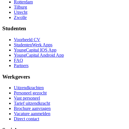
Rotterdam
Tilburg
Utrecht
Zwolle
Studenten
Voorbeeld CV
StudentenWerk Apps
YoungCapital IOS App
YoungCapital Android App
FAQ
Partners
Werkgevers
Uitzendkrachten
Personeel gezocht
Vast personeel
Tarief uitzendkracht
Brochure aanvragen
Vacature aanmelden
Direct contact