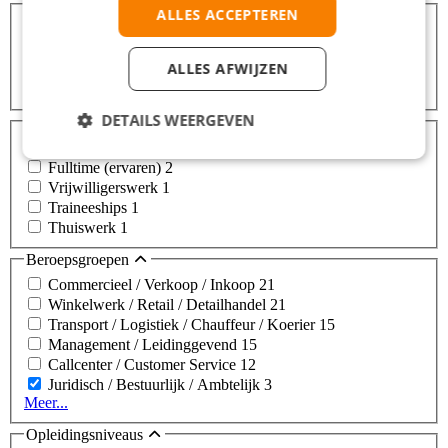
Afstanden
ALLES ACCEPTEREN
Binnen 10 km
3
Binnen 25 km
3
ALLES AFWIJZEN
Binnen 50 km
3
Binnen 100 km
6
DETAILS WEERGEVEN
Dienstverbanden
Fulltime (startersfunctie)
2
Fulltime (ervaren)
2
Vrijwilligerswerk
1
Traineeships
1
Thuiswerk
1
Beroepsgroepen
Commercieel / Verkoop / Inkoop
21
Winkelwerk / Retail / Detailhandel
21
Transport / Logistiek / Chauffeur / Koerier
15
Management / Leidinggevend
15
Callcenter / Customer Service
12
Juridisch / Bestuurlijk / Ambtelijk
3
Meer...
Opleidingsniveaus