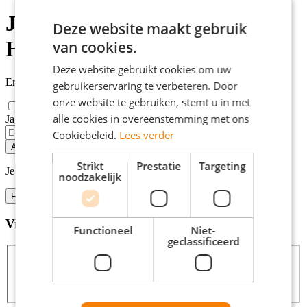
Juridische vacatures Den
Deze website maakt gebruik
Helder
van cookies.
Deze website gebruikt cookies om uw
Er zijn
3
juridische vacatures in Den Helder gevonden.
gebruikerservaring te verbeteren. Door
onze website te gebruiken, stemt u in met
alle cookies in overeenstemming met ons
Ja, email mij de nieuwste vacatures van deze zoekopdracht!
Cookiebeleid.
Lees verder
Alert opslaan
Strikt
Prestatie
Targeting
Je kunt vacature-alerts op elk moment uitzetten.
noodzakelijk
Filters
Vind hier de baan die bij jou past
Filters
Functioneel
Niet-
geclassificeerd
Zoeken
Zoeken