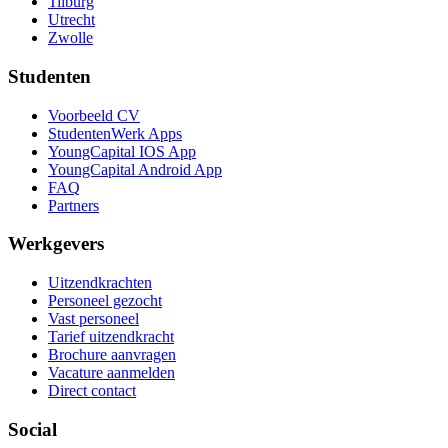
Tilburg
Utrecht
Zwolle
Studenten
Voorbeeld CV
StudentenWerk Apps
YoungCapital IOS App
YoungCapital Android App
FAQ
Partners
Werkgevers
Uitzendkrachten
Personeel gezocht
Vast personeel
Tarief uitzendkracht
Brochure aanvragen
Vacature aanmelden
Direct contact
Social