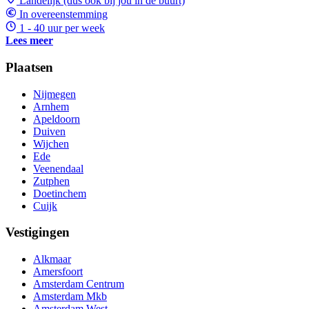
Landelijk (dus ook bij jou in de buurt)
In overeenstemming
1 - 40 uur per week
Lees meer
Plaatsen
Nijmegen
Arnhem
Apeldoorn
Duiven
Wijchen
Ede
Veenendaal
Zutphen
Doetinchem
Cuijk
Vestigingen
Alkmaar
Amersfoort
Amsterdam Centrum
Amsterdam Mkb
Amsterdam West