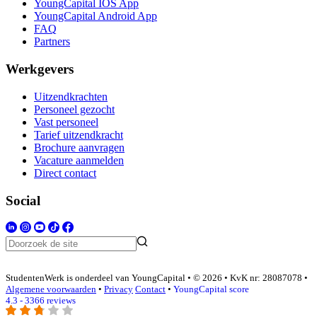
YoungCapital IOS App
YoungCapital Android App
FAQ
Partners
Werkgevers
Uitzendkrachten
Personeel gezocht
Vast personeel
Tarief uitzendkracht
Brochure aanvragen
Vacature aanmelden
Direct contact
Social
StudentenWerk is onderdeel van YoungCapital • © 2026 • KvK nr: 28087078 •
Algemene voorwaarden
•
Privacy
Contact
•
YoungCapital score
4.3 - 3366 reviews