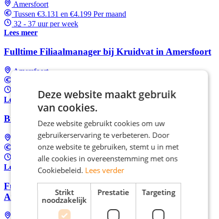
Amersfoort
Tussen €3.131 en €4.199 Per maand
32 - 37 uur per week
Lees meer
Fulltime Filiaalmanager bij Kruidvat in Amersfoort
Amersfoort
Tussen €3.131 en €4.199 Per maand
32 - 37 uur per week
Deze website maakt gebruik
Lees meer
van cookies.
Bijbaan bediening (4-24u)
Deze website gebruikt cookies om uw
gebruikerservaring te verbeteren. Door
Putten
onze website te gebruiken, stemt u in met
In overeenstemming
alle cookies in overeenstemming met ons
Fulltime (startersfunctie)
Lees meer
Cookiebeleid.
Lees verder
Fulltime Assistent Bedrijfsleider bij Action in
Strikt
Prestatie
Targeting
Amersfoort
noodzakelijk
Amersfoort