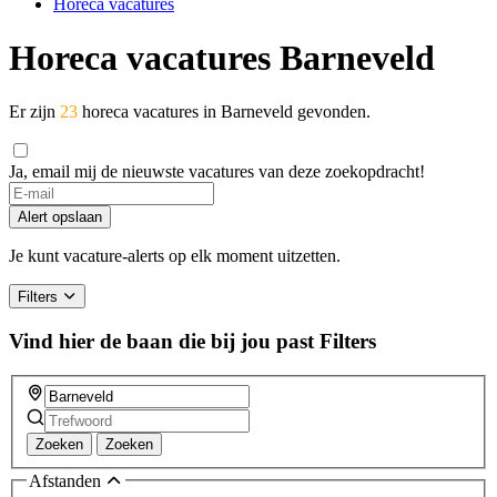
Horeca vacatures
Horeca vacatures Barneveld
Er zijn
23
horeca vacatures in Barneveld gevonden.
Ja, email mij de nieuwste vacatures van deze zoekopdracht!
If
you
Alert opslaan
are
a
Je kunt vacature-alerts op elk moment uitzetten.
human,
ignore
Filters
this
field
Vind hier de baan die bij jou past
Filters
Zoeken
Zoeken
Afstanden