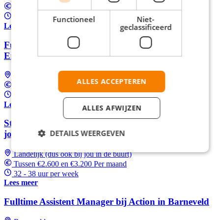
Tussen €2.600 en €3.200 Per maand
32 - 38 uur per week
Functioneel
Niet-
Lees meer
geclassificeerd
Fulltime Assistent Filiaalmanager bij Action in
Ermelo
Ermelo
ALLES ACCEPTEREN
Tussen €2.600 en €3.200 Per maand
32 - 38 uur per week
Lees meer
ALLES AFWIJZEN
Start nu als Assistent filiaalmanager bij Action in
DETAILS WEERGEVEN
jouw regio
Landelijk (dus ook bij jou in de buurt)
Tussen €2.600 en €3.200 Per maand
32 - 38 uur per week
Lees meer
Fulltime Assistent Manager bij Action in Barneveld