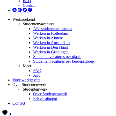
FAQ
Contact
Werkzoekend
Studentenvacatures
Alle studentenvacatures
Werken in Rotterdam
Werken in Almere
Werken in Amsterdam
Werken in Den Haag
Werken in Groningen
Studentenvacatures per plaats
Studentenvacatures per beroepsgroep
Meer
FAQ
App
Voor werkgevers
Over Studentenwerk
Studentenwerk
Over Studentenwerk
E-Recruitment
Contact
0