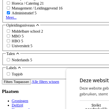
Horeca / Catering
21
Management / Leidinggevend
16
Administratief
5
Meer...
Opleidingsniveaus
Middelbare school
2
MBO
5
HBO
5
Universiteit
5
Talen
Nederlands
5
Labels
Topjob
Deze websit
Alle filters wissen
Filters Toepassen
Deze website geb
Plaatsen
gebruiken, stemt
Groningen
Strikt
Delfzijl
noodzakelijk