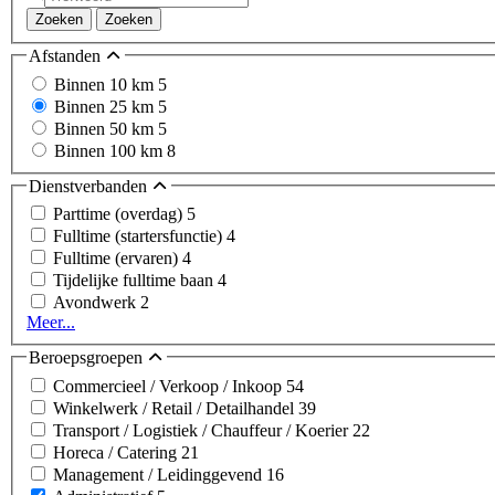
Zoeken
Zoeken
Afstanden
Binnen 10 km
5
Binnen 25 km
5
Binnen 50 km
5
Binnen 100 km
8
Dienstverbanden
Parttime (overdag)
5
Fulltime (startersfunctie)
4
Fulltime (ervaren)
4
Tijdelijke fulltime baan
4
Avondwerk
2
Meer...
Beroepsgroepen
Commercieel / Verkoop / Inkoop
54
Winkelwerk / Retail / Detailhandel
39
Transport / Logistiek / Chauffeur / Koerier
22
Horeca / Catering
21
Management / Leidinggevend
16