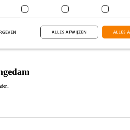
ERGEVEN
ALLES AFWIJZEN
ALLES 
ingedam
nden.