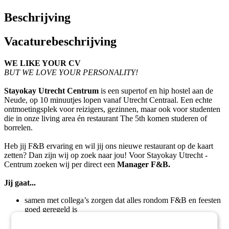
Beschrijving
Vacaturebeschrijving
WE LIKE YOUR CV
BUT WE LOVE YOUR PERSONALITY!
Stayokay Utrecht Centrum
is een supertof en hip hostel aan de
Neude, op 10 minuutjes lopen vanaf Utrecht Centraal. Een echte
ontmoetingsplek voor reizigers, gezinnen, maar ook voor studenten
die in onze living area én restaurant The 5th komen studeren of
borrelen.
Heb jij F&B ervaring en wil jij ons nieuwe restaurant op de kaart
zetten? Dan zijn wij op zoek naar jou! Voor Stayokay Utrecht -
Centrum zoeken wij per direct een
Manager F&B.
Jij gaat...
samen met collega’s zorgen dat alles rondom F&B en feesten
goed geregeld is
als sturend voorman jouw team informeren, trainen en
motiveren