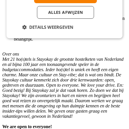
medewerkersfeest
een baan bij de leukste hostelketen met een informele
ALLES AFWIJZEN
werksfeer en een open bedrijfscultuur
een groeispurt in je ontwikkeling. Leren on the job of via een
training vanuit de Stayokay Academy, of tijdens het
DETAILS WEERGEVEN
uitwisselingsprogramma HI-connect in een hostel in het
buitenland? You name it! Jouw ontwikkeling vinden wij
belangrijk.
Over ons
Met 21 ho(s)tels is Stayokay de grootste hostelketen van Nederland
en al bijna 100 jaar een toonaangevende speler in de
budgetaccommodaties. Ieder ho(s)tel is uniek en heeft een eigen
charme. Maar onze cultuur en Stay-vibe; dat is wat ons bindt. De
Stayokay cultuur kenmerkt zich door drie kernwaarden: open,
gedreven en duurzaam. Open to everyone. We love your drive. En:
Goed bezig! Bij Stayokay zal je dat vaak horen. Zo doen we dat bij
Stayokay! We zijn avonturiers in hart en nieren en begrijpen heel
goed wat reizen zo onvergetelijk maakt. Daarom werken we graag
met mensen die de omgeving op hun duimpje kennen en de beste
insider-tips willen delen. We geven onze gasten graag een
vakantiegevoel, gewoon in Nederland!
We are open to everyone!