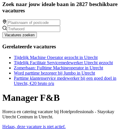
Zoek naar jouw ideale baan in 2827 beschikbare
vacatures
Vacatures zoeken
Gerelateerde vacatures
Tijdelijk Machine Operator gezocht in Utrecht
Tijdelijk Facilitair Servicemedewerker Utrecht gezocht
Zomerbaan: Fulltime Machineoperator in Utrecht
Word parttime bezorger bij Jumbo in Utrecht
Parttime klantenservice medewerker bij een goed doel in
Utrecht, €20 bruto p/u
Manager F&B
Horeca en catering vacature bij Hotelprofessionals - Stayokay
Utrecht Centrum in Utrecht.
Helaas, deze vacature is niet actief.