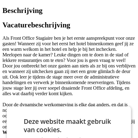
Beschrijving
Vacaturebeschrijving
Als Front Office Stagiaire ben je het eerste aanspreekpunt voor onze
gasten! Wanneer zij voor het eerst het hotel binnenkomen geef jij ze
een warm welkom in het hotel en help je bij het inchecken.
Meelopen naar de kamer? Leuke dingen om te doen in de stad of
lekkere restaurantjes om te eten? Voor jou is geen vraag te veel!
Door jou ontbreekt het onze gasten aan niets als ze bij ons verblijven
en wanneer zij uitchecken gaan zij met een grote glimlach de deur
uit. Ook leer je tijdens de stage meer over de administratieve
handelingen en verwerk je binnenkomende reserveringen. Tijdens
jouw stage leer jij over soepel draaiende Front Office afdeling, en
alles wat daarbij verder komt kijken.
Door de dynamische werkomgeving is elke dag anders, en dat is
nou nét wat deze stage zo leuk maakt. Hoe verschillend je dagen
ook zijn, één ding blijft altijd hetzelfde; jij zorgt dat elke gast met
Deze website maakt gebruik
een tevreden gevoel naar huis gaat. En jij zelf natuurlijk ook! Kan jij
onze gasten een onvergetelijk verblijf geven?
van cookies.
WIE BEN JIJ?