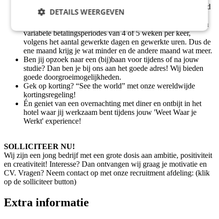
Als MBO student ontvang jij een stagevergoeding gebaseerd
DETAILS WEERGEVEN
op €750,- bruto per maand fulltime, die bestaat uit €670,-
stagevergoeding en €80,- onkostenvergoeding. Wij hanteren
variabele betalingsperiodes van 4 of 5 weken per keer,
volgens het aantal gewerkte dagen en gewerkte uren. Dus de
ene maand krijg je wat minder en de andere maand wat meer.
Ben jij opzoek naar een (bij)baan voor tijdens of na jouw
studie? Dan ben je bij ons aan het goede adres! Wij bieden
goede doorgroeimogelijkheden.
Gek op korting? “See the world” met onze wereldwijde
kortingsregeling!
Én geniet van een overnachting met diner en ontbijt in het
hotel waar jij werkzaam bent tijdens jouw 'Weet Waar je
Werkt' experience!
SOLLICITEER NU!
Wij zijn een jong bedrijf met een grote dosis aan ambitie, positiviteit
en creativiteit! Interesse? Dan ontvangen wij graag je motivatie en
CV. Vragen? Neem contact op met onze recruitment afdeling: (klik
op de solliciteer button)
Extra informatie