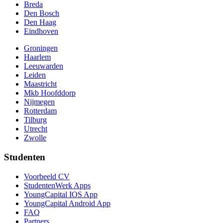
Breda
Den Bosch
Den Haag
Eindhoven
Groningen
Haarlem
Leeuwarden
Leiden
Maastricht
Mkb Hoofddorp
Nijmegen
Rotterdam
Tilburg
Utrecht
Zwolle
Studenten
Voorbeeld CV
StudentenWerk Apps
YoungCapital IOS App
YoungCapital Android App
FAQ
Partners