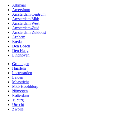
Alkmaar
Amersfoort
Amsterdam Centrum
Amsterdam Mkb
Amsterdam West
Amsterdam-Zuid
Amsterdam-Zuidoost
Arnhem
Breda
Den Bosch
Den Haag
Eindhoven
Groningen
Haarlem
Leeuwarden
Leiden
Maastricht
Mkb Hoofddorp
Nijmegen
Rotterdam
Tilburg
Utrecht
Zwolle