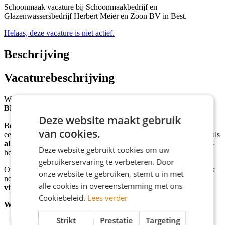
Schoonmaak vacature bij Schoonmaakbedrijf en
Glazenwassersbedrijf Herbert Meier en Zoon BV in Best.
Helaas, deze vacature is niet actief.
Beschrijving
Vacaturebeschrijving
Werken met plezier én een goed salaris? Dat kan bij
BLINKK/MEIER
!
Deze website maakt gebruik
Ben jij een aanpakker die graag vroeg begint en energie krijgt van
van cookies.
een schone werkplek? Dan hebben wij de perfecte baan voor jou als
allround schoonmaker/schoonmaakster
bij BLINKK/MEIER –
Deze website gebruikt cookies om uw
het frisste en meest no-nonsense schoonmaakbedrijf van Brabant!
gebruikerservaring te verbeteren. Door
Of je nu een ervaren schoonmaker bent of de kneepjes van het vak
onze website te gebruiken, stemt u in met
nog moet leren: bij ons leer je alles wat je nodig hebt.
Motivatie
alle cookies in overeenstemming met ons
vinden we belangrijker dan ervaring.
Cookiebeleid.
Lees verder
Wat ga je doen?
Strikt
Prestatie
Targeting
Schoonmaken op verschillende locaties in de regio