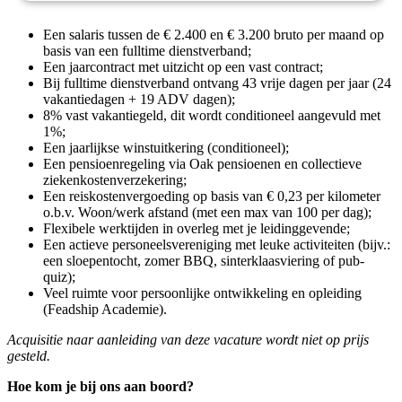
Een salaris tussen de € 2.400 en € 3.200 bruto per maand op
basis van een fulltime dienstverband;
Een jaarcontract met uitzicht op een vast contract;
Bij fulltime dienstverband ontvang 43 vrije dagen per jaar (24
vakantiedagen + 19 ADV dagen);
8% vast vakantiegeld, dit wordt conditioneel aangevuld met
1%;
Een jaarlijkse winstuitkering (conditioneel);
Een pensioenregeling via Oak pensioenen en collectieve
ziekenkostenverzekering;
Een reiskostenvergoeding op basis van € 0,23 per kilometer
o.b.v. Woon/werk afstand (met een max van 100 per dag);
Flexibele werktijden in overleg met je leidinggevende;
Een actieve personeelsvereniging met leuke activiteiten (bijv.:
een sloepentocht, zomer BBQ, sinterklaasviering of pub-
quiz);
Veel ruimte voor persoonlijke ontwikkeling en opleiding
(Feadship Academie).
Acquisitie naar aanleiding van deze vacature wordt niet op prijs
gesteld.
Hoe kom je bij ons aan boord?