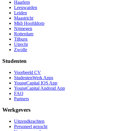
Haarlem
Leeuwarden
Leiden
Maastricht
Mkb Hoofddorp
Nijmegen
Rotterdam
Tilburg
Utrecht
Zwolle
Studenten
Voorbeeld CV
StudentenWerk Apps
YoungCapital IOS App
YoungCapital Android App
FAQ
Partners
Werkgevers
Uitzendkrachten
Personeel gezocht