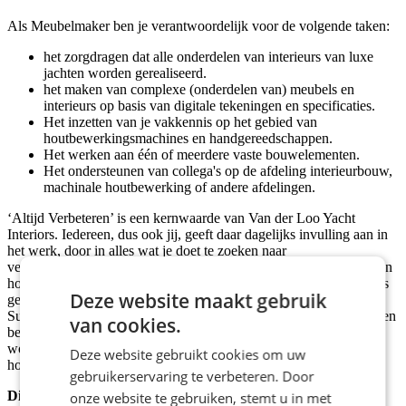
Als Meubelmaker ben je verantwoordelijk voor de volgende taken:
het zorgdragen dat alle onderdelen van interieurs van luxe
jachten worden gerealiseerd.
het maken van complexe (onderdelen van) meubels en
interieurs op basis van digitale tekeningen en specificaties.
Het inzetten van je vakkennis op het gebied van
houtbewerkingsmachines en handgereedschappen.
Het werken aan één of meerdere vaste bouwelementen.
Het ondersteunen van collega's op de afdeling interieurbouw,
machinale houtbewerking of andere afdelingen.
‘Altijd Verbeteren’ is een kernwaarde van Van der Loo Yacht
Interiors. Iedereen, dus ook jij, geeft daar dagelijks invulling aan in
het werk, door in alles wat je doet te zoeken naar
verbetermogelijkheden. Samen met je team bespreek je je ideeën en
hoe je daar uitvoering aan kan geven en middels de Lean-principes
Deze website maakt gebruik
geven jullie invulling aan de verbeteragenda op het gebied van
Supply Chain en de daaraan gerelateerde processen. ‘Iedere dag een
van cookies.
beetje beter’ is het doel en wij zoeken mensen die daar blij van
worden en Van Der Loo aan de top in de branche brengen en
Deze website gebruikt cookies om uw
houden.
gebruikerservaring te verbeteren. Door
Dit breng je mee
onze website te gebruiken, stemt u in met