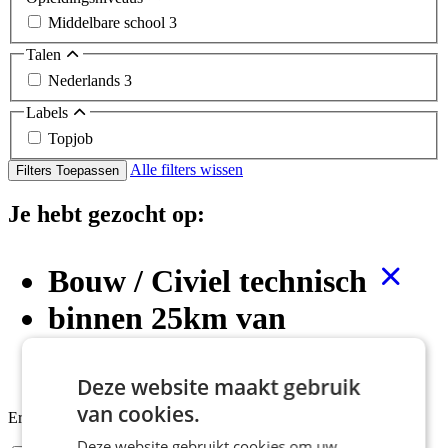
Middelbare school
3
Talen
Nederlands
3
Labels
Topjob
Alle filters wissen
Filters Toepassen
Je hebt gezocht op:
Bouw / Civiel technisch
binnen 25km van
Waddinxveen
Deze website maakt gebruik
van cookies.
Er zijn
3 resultaten
gevonden
Deze website gebruikt cookies om uw