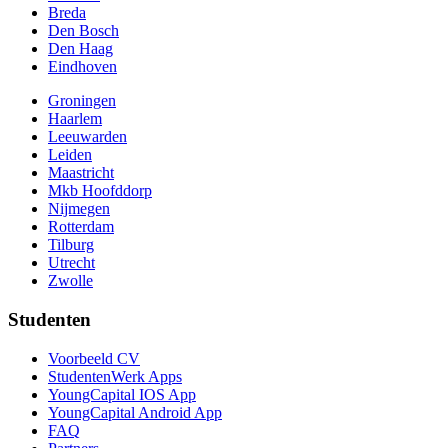
Breda
Den Bosch
Den Haag
Eindhoven
Groningen
Haarlem
Leeuwarden
Leiden
Maastricht
Mkb Hoofddorp
Nijmegen
Rotterdam
Tilburg
Utrecht
Zwolle
Studenten
Voorbeeld CV
StudentenWerk Apps
YoungCapital IOS App
YoungCapital Android App
FAQ