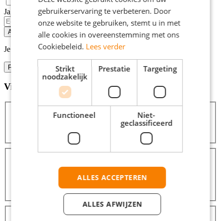
gebruikerservaring te verbeteren. Door
Ja, email mij de nieuwste vacatures van deze zoekopdracht!
If
onze website te gebruiken, stemt u in met
you
Alert opslaan
alle cookies in overeenstemming met ons
are
Cookiebeleid.
Lees verder
a
Je kunt vacature-alerts op elk moment uitzetten.
human,
ignore
Filters
Strikt
Prestatie
Targeting
this
noodzakelijk
field
Vind hier de baan die bij jou past
Filters
Functioneel
Niet-
geclassificeerd
Zoeken
Zoeken
Afstanden
Binnen 10 km
1
Binnen 25 km
3
ALLES ACCEPTEREN
Binnen 50 km
3
Binnen 100 km
5
ALLES AFWIJZEN
Dienstverbanden
Fulltime (startersfunctie)
2