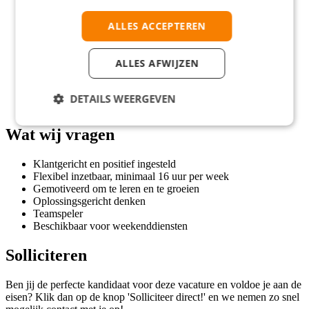
Flexibele werktijden, passend bij jouw agenda
ALLES ACCEPTEREN
Verdien € 14,83 per uur vanaf 18 jaar
150% salaris op zondag
Reiskostenvergoeding van € 0,23 per km
ALLES AFWIJZEN
Werk in een gezellig en jong team
Wekelijkse uitbetaling mogelijk
Ruimte voor persoonlijke ontwikkeling
DETAILS WEERGEVEN
Geniet van de geur van verse gehaktballen
Wat wij vragen
Klantgericht en positief ingesteld
Flexibel inzetbaar, minimaal 16 uur per week
Gemotiveerd om te leren en te groeien
Oplossingsgericht denken
Teamspeler
Beschikbaar voor weekenddiensten
Solliciteren
Ben jij de perfecte kandidaat voor deze vacature en voldoe je aan de
eisen? Klik dan op de knop 'Solliciteer direct!' en we nemen zo snel