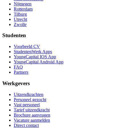
Nijmegen
Rotterdam
Tilburg
Utrecht
Zwolle
Studenten
Voorbeeld CV
StudentenWerk Apps
YoungCapital IOS App
YoungCapital Android App
FAQ
Partners
Werkgevers
Uitzendkrachten
Personeel gezocht
Vast personeel
Tarief uitzendkracht
Brochure aanvragen
Vacature aanmelden
Direct contact