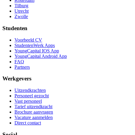
Rotterdam
Tilburg
Utrecht
Zwolle
Studenten
Voorbeeld CV
StudentenWerk Apps
YoungCapital IOS App
YoungCapital Android App
FAQ
Partners
Werkgevers
Uitzendkrachten
Personeel gezocht
Vast personeel
Tarief uitzendkracht
Brochure aanvragen
Vacature aanmelden
Direct contact
Social