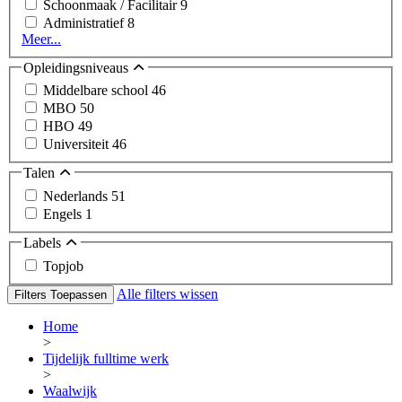
Schoonmaak / Facilitair
9
Administratief
8
Meer...
Opleidingsniveaus
Middelbare school
46
MBO
50
HBO
49
Universiteit
46
Talen
Nederlands
51
Engels
1
Labels
Topjob
Alle filters wissen
Filters Toepassen
Home
>
Tijdelijk fulltime werk
>
Waalwijk