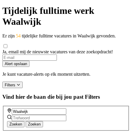
Tijdelijk fulltime werk
Waalwijk
Er zijn
54
tijdelijke fulltime vacatures in Waalwijk gevonden.
Ja, email mij de nieuwste vacatures van deze zoekopdracht!
If
you
Alert opslaan
are
a
Je kunt vacature-alerts op elk moment uitzetten.
human,
ignore
Filters
this
field
Vind hier de baan die bij jou past
Filters
Zoeken
Zoeken