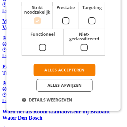
37 uur per week
Strikt
Prestatie
Targeting
Lees meer
noodzakelijk
Magazijnmedewerker in Tilburg bij Coolblue |
Verdien 150% na 22.00 uur
Functioneel
Niet-
geclassificeerd
Tilburg
€15,86 per uur
32 - 40 uur per week
Lees meer
Parttime Magazijnmedewerker bij Coolblue in
ALLES ACCEPTEREN
Tilburg
Tilburg
ALLES AFWIJZEN
€15,86 per uur
24 - 40 uur per week
DETAILS WEERGEVEN
Lees meer
Word net als Robin klantadviseur bij Brabant
Water Den Bosch