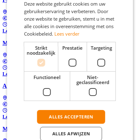
Deze website gebruikt cookies om uw
gebruikerservaring te verbeteren. Door
Amsterdam
onze website te gebruiken, stemt u in met
€16,15 per uur
32 - 40 uur per week
alle cookies in overeenstemming met ons
Lees meer
Cookiebeleid.
Lees verder
Machineoperator gezocht in heel Nederland
Strikt
Prestatie
Targeting
noodzakelijk
Landelijk (dus ook bij jou in de buurt)
€15,02 per uur
37 uur per week
Lees meer
Functioneel
Niet-
geclassificeerd
Automatenoperator in Nederland
Landelijk (dus ook bij jou in de buurt)
€15,02 per uur
37 uur per week
ALLES ACCEPTEREN
Lees meer
Machine Operator in Nederland
ALLES AFWIJZEN