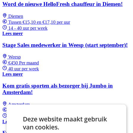
Word de nieuwe HelloFresh chauffeur in Diemen!
Diemen
Tussen €15,10 en €17,10 per uur
14 - 40 uur per week
Lees meer
Stage Sales medewerker in Weesp (start september)!
Weesp
€450 Per maand
40 uur per week
Lees meer
Kom gratis sporten als bezorger bij Jumbo in
Amsterdam!
Amsterdam
€19,14 per uur
12 - 32 uur per week
Deze website maakt gebruik
Lees meer
van cookies.
Fulltime backoffice in Amsterdam.