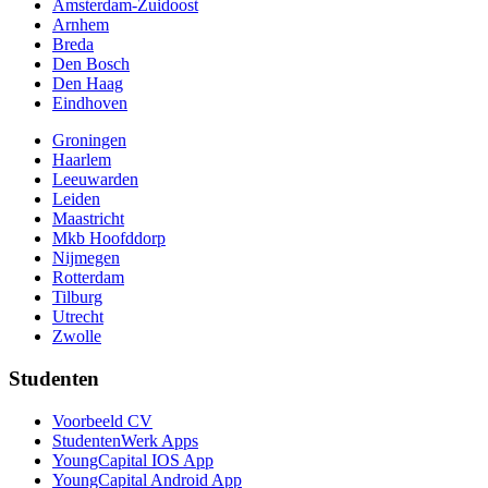
Amsterdam-Zuidoost
Arnhem
Breda
Den Bosch
Den Haag
Eindhoven
Groningen
Haarlem
Leeuwarden
Leiden
Maastricht
Mkb Hoofddorp
Nijmegen
Rotterdam
Tilburg
Utrecht
Zwolle
Studenten
Voorbeeld CV
StudentenWerk Apps
YoungCapital IOS App
YoungCapital Android App