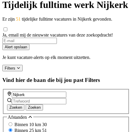
Tijdelijk fulltime werk Nijkerk
Er zijn
51
tijdelijke fulltime vacatures in Nijkerk gevonden.
Ja, email mij de nieuwste vacatures van deze zoekopdracht!
If
you
Alert opslaan
are
a
Je kunt vacature-alerts op elk moment uitzetten.
human,
ignore
Filters
this
field
Vind hier de baan die bij jou past
Filters
Zoeken
Zoeken
Afstanden
Binnen 10 km
30
Binnen 25 km
51