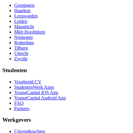
Groningen
Haarlem
Leeuwarden
Leiden
Maastricht
Mkb Hoofddorp
Nijmegen
Rotterdam
Tilburg
Utrecht
Zwolle
Studenten
Voorbeeld CV
StudentenWerk Apps
YoungCapital IOS App
YoungCapital Android App
FAQ
Partners
Werkgevers
Uitzendkrachten