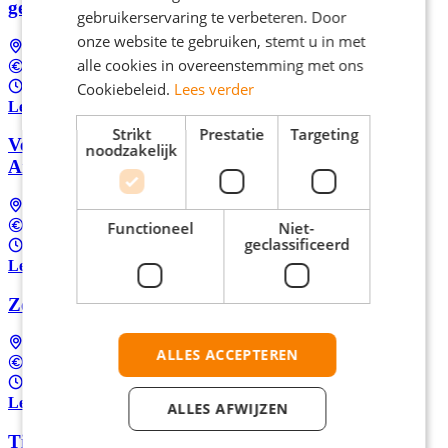
gezocht
gebruikerservaring te verbeteren. Door
onze website te gebruiken, stemt u in met
Amersfoort
alle cookies in overeenstemming met ons
€16,00 per uur
Cookiebeleid.
Lees verder
24 - 32 uur per week
Lees meer
Strikt
Prestatie
Targeting
Verdien € 16 ,- als Medewerker klantenservice in
noodzakelijk
Amersfoort
Amersfoort
Functioneel
Niet-
€16,00 per uur
geclassificeerd
24 - 32 uur per week
Lees meer
Zomerbaan: Fulltime Machineoperator in Utrecht
Utrecht
ALLES ACCEPTEREN
€15,02 per uur
37 uur per week
Lees meer
ALLES AFWIJZEN
Tijdelijk Machine Operator gezocht in Utrecht