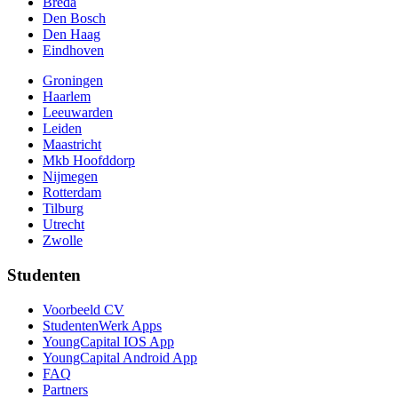
Breda
Den Bosch
Den Haag
Eindhoven
Groningen
Haarlem
Leeuwarden
Leiden
Maastricht
Mkb Hoofddorp
Nijmegen
Rotterdam
Tilburg
Utrecht
Zwolle
Studenten
Voorbeeld CV
StudentenWerk Apps
YoungCapital IOS App
YoungCapital Android App
FAQ
Partners