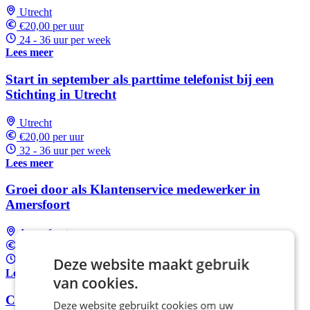
Utrecht
€20,00 per uur
24 - 36 uur per week
Lees meer
Start in september als parttime telefonist bij een
Stichting in Utrecht
Utrecht
€20,00 per uur
32 - 36 uur per week
Lees meer
Groei door als Klantenservice medewerker in
Amersfoort
Amersfoort
€16,00 per uur
Deze website maakt gebruik
24 - 32 uur per week
Lees meer
van cookies.
Customer support medewerker in Amersfoort
Deze website gebruikt cookies om uw