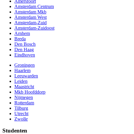
Amersfoort
Amsterdam Centrum
Amsterdam Mkb
Amsterdam West
Amsterdam-Zuid
Amsterdam-Zuidoost
Arnhem
Breda
Den Bosch
Den Haag
Eindhoven
Groningen
Haarlem
Leeuwarden
Leiden
Maastricht
Mkb Hoofddorp
Nijmegen
Rotterdam
Tilburg
Utrecht
Zwolle
Studenten