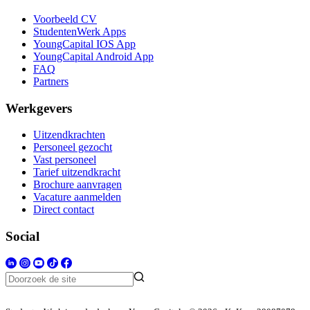
Voorbeeld CV
StudentenWerk Apps
YoungCapital IOS App
YoungCapital Android App
FAQ
Partners
Werkgevers
Uitzendkrachten
Personeel gezocht
Vast personeel
Tarief uitzendkracht
Brochure aanvragen
Vacature aanmelden
Direct contact
Social