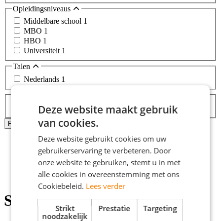
Opleidingsniveaus
Middelbare school
1
MBO
1
HBO
1
Universiteit
1
Talen
Nederlands
1
Labels
Deze website maakt gebruik
Topjob
van cookies.
Alle filters wissen
Filters Toepassen
Deze website gebruikt cookies om uw
Home
gebruikerservaring te verbeteren. Door
>
Stage
onze website te gebruiken, stemt u in met
>
alle cookies in overeenstemming met ons
Sneek
Cookiebeleid.
Lees verder
Stages Sneek
Strikt
Prestatie
Targeting
noodzakelijk