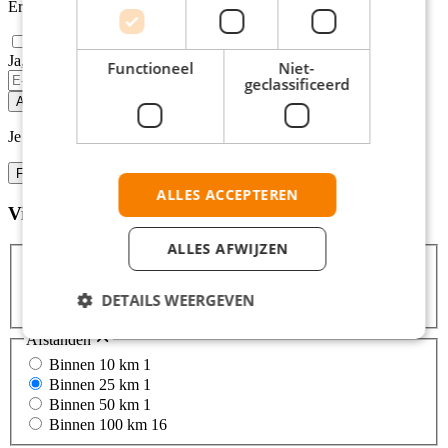
Er zijn
1
stages in de buurt van Sneek gevonden.
Ja, email mij de nieuwste vacatures van deze zoekopdracht!
Functioneel
Niet-
geclassificeerd
Alert opslaan
Je kunt vacature-alerts op elk moment uitzetten.
Filters
ALLES ACCEPTEREN
Vind hier de baan die bij jou past
Filters
ALLES AFWIJZEN
DETAILS WEERGEVEN
Zoeken
Zoeken
Afstanden
Binnen 10 km
1
Binnen 25 km
1
Binnen 50 km
1
Binnen 100 km
16