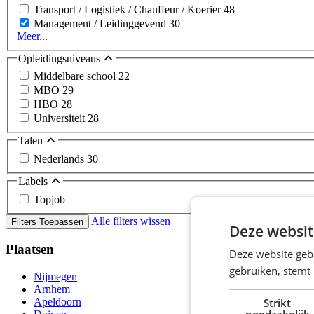
Transport / Logistiek / Chauffeur / Koerier
48
Management / Leidinggevend
30
Meer...
Opleidingsniveaus
Middelbare school
22
MBO
29
HBO
28
Universiteit
28
Talen
Nederlands
30
Labels
Topjob
Alle filters wissen
Filters Toepassen
Deze websit
Plaatsen
Deze website geb
gebruiken, stemt
Nijmegen
Arnhem
Strikt
Apeldoorn
noodzakelijk