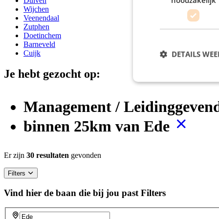
Duiven
Wijchen
Veenendaal
Zutphen
Doetinchem
Barneveld
Cuijk
DETAILS WE
Je hebt gezocht op:
Management / Leidinggeven
binnen 25km van Ede
Er zijn
30 resultaten
gevonden
Filters
Vind hier de baan die bij jou past
Filters