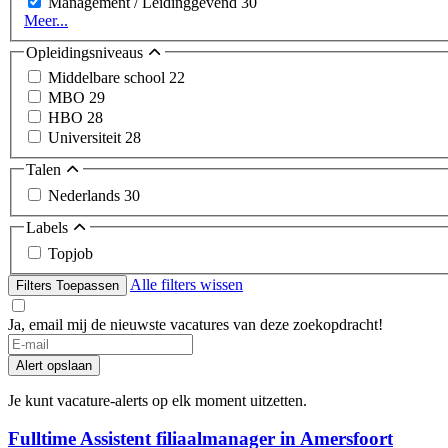
Management / Leidinggevend
30
Meer...
Opleidingsniveaus
Middelbare school
22
MBO
29
HBO
28
Universiteit
28
Talen
Nederlands
30
Labels
Topjob
Alle filters wissen
Filters Toepassen
Ja, email mij de nieuwste vacatures van deze zoekopdracht!
If
you
Alert opslaan
are
a
Je kunt vacature-alerts op elk moment uitzetten.
human,
ignore
Fulltime Assistent filiaalmanager in Amersfoort