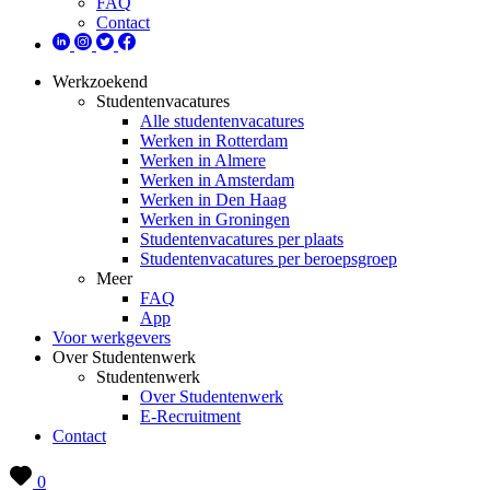
FAQ
Contact
Werkzoekend
Studentenvacatures
Alle studentenvacatures
Werken in Rotterdam
Werken in Almere
Werken in Amsterdam
Werken in Den Haag
Werken in Groningen
Studentenvacatures per plaats
Studentenvacatures per beroepsgroep
Meer
FAQ
App
Voor werkgevers
Over Studentenwerk
Studentenwerk
Over Studentenwerk
E-Recruitment
Contact
0