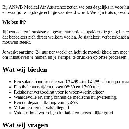
Bij ANWB Medical Air Assistance zetten we ons dagelijks in voor hulp 
en waar jouw bijdrage echt gewaardeerd wordt. We zijn trots op wat w
Wie ben jij?
Jij bent een enthousiaste en gestructureerde aanpakker die graag het ov
dat bezoekers zich direct welkom voelen. Je signaleert verbeterkansen
mouwen steekt.
Je werkt parttime (24 uur per week) en hebt de mogelijkheid om mee t
om initiatieven te nemen en je stempel te drukken op onze processen.
Wat wij bieden
Een salaris bandbreedte van €3.499,- tot €4.289,- bruto per ma
Flexibele werktijden tussen 08:30 en 17:00 uur.
Reiskostenvergoeding voor je woon-werkverkeer.
Waardevolle ervaring binnen de medische hulpverlening.
Een eindejaarsuitkering van 5,58%.
Vakantie-uren en vakantiegeld.
Volop ruimte voor eigen initiatief en persoonlijke groei.
Wat wij vragen