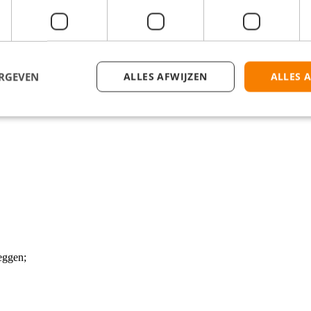
onderdeel van een gezellig team.
ERGEVEN
ALLES AFWIJZEN
ALLES 
leggen;