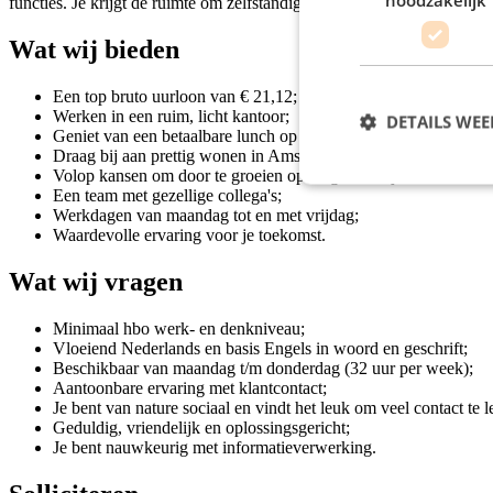
functies. Je krijgt de ruimte om zelfstandig te werken, maar bent ook 
Wat wij bieden
Een top bruto uurloon van € 21,12;
Werken in een ruim, licht kantoor;
DETAILS WE
Geniet van een betaalbare lunch op kantoor;
Draag bij aan prettig wonen in Amsterdam;
Volop kansen om door te groeien op langer termijn;
Een team met gezellige collega's;
Werkdagen van maandag tot en met vrijdag;
Waardevolle ervaring voor je toekomst.
Wat wij vragen
Minimaal hbo werk- en denkniveau;
Vloeiend Nederlands en basis Engels in woord en geschrift;
Beschikbaar van maandag t/m donderdag (32 uur per week);
Aantoonbare ervaring met klantcontact;
Je bent van nature sociaal en vindt het leuk om veel contact te 
Geduldig, vriendelijk en oplossingsgericht;
Je bent nauwkeurig met informatieverwerking.