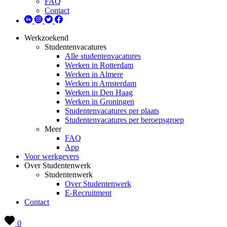
FAQ
Contact
Werkzoekend
Studentenvacatures
Alle studentenvacatures
Werken in Rotterdam
Werken in Almere
Werken in Amsterdam
Werken in Den Haag
Werken in Groningen
Studentenvacatures per plaats
Studentenvacatures per beroepsgroep
Meer
FAQ
App
Voor werkgevers
Over Studentenwerk
Studentenwerk
Over Studentenwerk
E-Recruitment
Contact
0