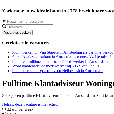
Zoek naar jouw ideale baan in 2778 beschikbare vaca
Vacatures zoeken
Gerelateerde vacatures
Kom werken bij Van Stapele in Amsterdam als parttime verk
Start als sales consultant in Amsterdam en ontwikkel je talent!
Per direct fulltime administratief medewerker in Amsterdam
Word klantenservice medewerker bij VGZ vanuit huis!
Parttime koeriers gezocht voor HelloFresh in Amsterdam
Fulltime Klantadviseur Woning
Zoek je een parttime Klantadviseur functie in Amsterdam? Start je carri
Helaas, deze vacature is niet actief.
32 uur per week