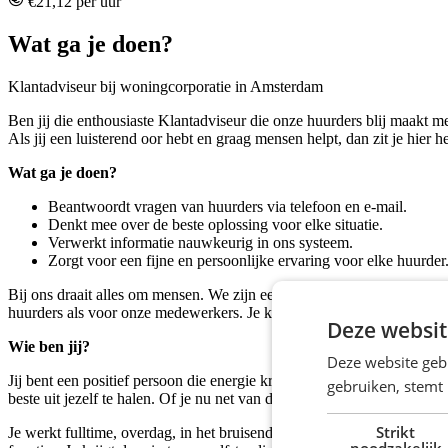
€21,12 per uur
Wat ga je doen?
Klantadviseur bij woningcorporatie in Amsterdam
Ben jij die enthousiaste Klantadviseur die onze huurders blij maakt
Als jij een luisterend oor hebt en graag mensen helpt, dan zit je hier 
Wat ga je doen?
Beantwoordt vragen van huurders via telefoon en e-mail.
Denkt mee over de beste oplossing voor elke situatie.
Verwerkt informatie nauwkeurig in ons systeem.
Zorgt voor een fijne en persoonlijke ervaring voor elke huurder
Bij ons draait alles om mensen. We zijn een woningcorporatie die zic
huurders als voor onze medewerkers. Je komt terecht in een team waar
Deze websit
Wie ben jij?
Deze website geb
Jij bent een positief persoon die energie krijgt van anderen helpen. Je
gebruiken, stemt
beste uit jezelf te halen. Of je nu net van de universiteit komt of al w
Strikt
Je werkt fulltime, overdag, in het bruisende Amsterdam. We bieden je
noodzakelijk