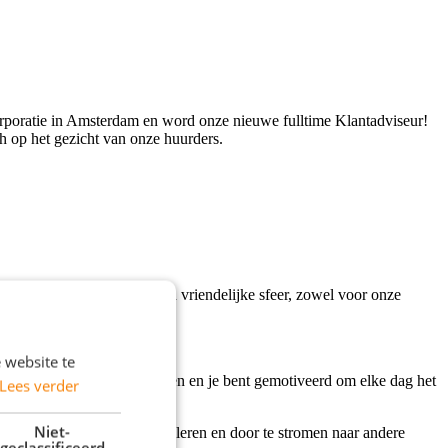
orporatie in Amsterdam en word onze nieuwe fulltime Klantadviseur!
ach op het gezicht van onze huurders.
een betrokken aanpak en een vriendelijke sfeer, zowel voor onze
 website te
 zie je als een kans om te leren en je bent gemotiveerd om elke dag het
Lees verder
Niet-
op mogelijkheden om meer te leren en door te stromen naar andere
geclassificeerd