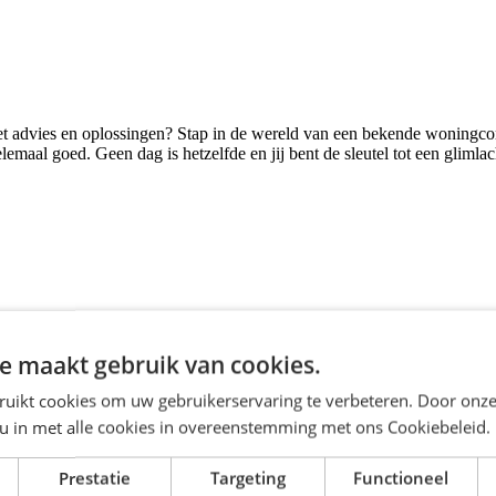
 met advies en oplossingen? Stap in de wereld van een bekende woningc
helemaal goed. Geen dag is hetzelfde en jij bent de sleutel tot een gliml
.
h inzet voor betaalbaar en prettig wonen in Amsterdam. We geloven in 
 samenwerking en collegialiteit voorop staan.
e maakt gebruik van cookies.
ruikt cookies om uw gebruikerservaring te verbeteren. Door onze
 bent geduldig, vriendelijk en denkt altijd in oplossingen. Een uitdaging
 u in met alle cookies in overeenstemming met ons Cookiebeleid.
at ervaring hebt, als jij een hart voor klanten hebt, dan zoeken we jou!
Prestatie
Targeting
Functioneel
 een plek waar je kunt groeien en jezelf kunt ontwikkelen. Er zijn vol