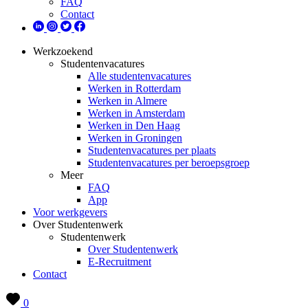
FAQ
Contact
Werkzoekend
Studentenvacatures
Alle studentenvacatures
Werken in Rotterdam
Werken in Almere
Werken in Amsterdam
Werken in Den Haag
Werken in Groningen
Studentenvacatures per plaats
Studentenvacatures per beroepsgroep
Meer
FAQ
App
Voor werkgevers
Over Studentenwerk
Studentenwerk
Over Studentenwerk
E-Recruitment
Contact
0