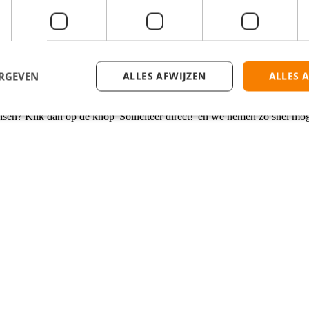
ERGEVEN
ALLES AFWIJZEN
ALLES 
isen? Klik dan op de knop 'Solliciteer direct!' en we nemen zo snel mog