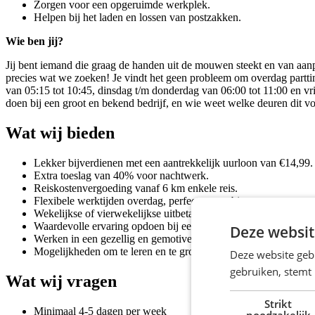
Zorgen voor een opgeruimde werkplek.
Helpen bij het laden en lossen van postzakken.
Wie ben jij?
Jij bent iemand die graag de handen uit de mouwen steekt en van aanp
precies wat we zoeken! Je vindt het geen probleem om overdag parttim
van 05:15 tot 10:45, dinsdag t/m donderdag van 06:00 tot 11:00 en v
doen bij een groot en bekend bedrijf, en wie weet welke deuren dit voor
Wat wij bieden
Lekker bijverdienen met een aantrekkelijk uurloon van €14,99.
Extra toeslag van 40% voor nachtwerk.
Reiskostenvergoeding vanaf 6 km enkele reis.
Flexibele werktijden overdag, perfect te combineren.
Wekelijkse of vierwekelijkse uitbetaling, jij kiest.
Waardevolle ervaring opdoen bij een bekend bedrijf.
Deze websit
Werken in een gezellig en gemotiveerd team.
Mogelijkheden om te leren en te groeien binnen PostNL.
Deze website geb
gebruiken, stemt
Wat wij vragen
Strikt
Minimaal 4-5 dagen per week
noodzakelijk