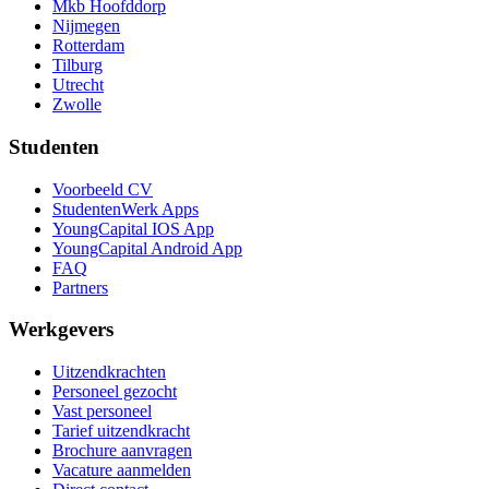
Mkb Hoofddorp
Nijmegen
Rotterdam
Tilburg
Utrecht
Zwolle
Studenten
Voorbeeld CV
StudentenWerk Apps
YoungCapital IOS App
YoungCapital Android App
FAQ
Partners
Werkgevers
Uitzendkrachten
Personeel gezocht
Vast personeel
Tarief uitzendkracht
Brochure aanvragen
Vacature aanmelden