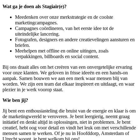
Wat ga je doen als Stagiair(e)?
Meedenken over onze merkstrategie en de coolste
marketingcampagnes.
Campagnes coördineren, van het eerste idee tot de
uiteindelijke lancering.
Fotografen, designers en andere creatievelingen aansturen en
briefen.
Meehelpen met offline en online uitingen, zoals
verpakkingen, billboards en social content.
Bij ons draait alles om het creëren van een onvergetelijke ervaring
voor onze klanten. We geloven in frisse ideeën en een hands-on
aanpak. Samen bouwen we aan een merk waar mensen blij van
worden. We zijn een team dat elkaar inspireert en uitdaagt, en waar
plezier in je werk voorop staat.
Wie ben jij?
Jij bent een enthousiasteling die bruist van de energie en klaar is om
de marketingwereld te veroveren. Je bent leergierig, neemt graag
initiatief en denkt altijd in oplossingen, niet in problemen. Je bent
creatief, hebt oog voor detail en vindt het leuk om met verschillende
mensen samen te werken. Of je nu in Hoofddorp, Amsterdam of
Utrecht woont, je bent welkom bij ons!