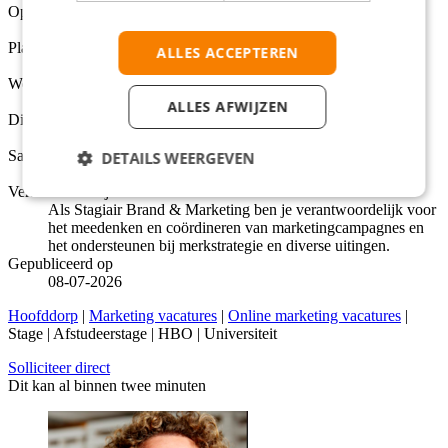
Opleidingsniveaus
HBO, Universiteit
Plaats
ALLES ACCEPTEREN
Hoofddorp
Werkuren per week
32 - 40
ALLES AFWIJZEN
Dienstverbanden
Stage, Afstudeerstage
Salarisindicatie
DETAILS WEERGEVEN
€500 Per maand
Verantwoordelijk voor
Als Stagiair Brand & Marketing ben je verantwoordelijk voor
het meedenken en coördineren van marketingcampagnes en
het ondersteunen bij merkstrategie en diverse uitingen.
Gepubliceerd op
08-07-2026
Hoofddorp
|
Marketing vacatures
|
Online marketing vacatures
|
Stage | Afstudeerstage | HBO | Universiteit
Solliciteer direct
Dit kan al binnen twee minuten