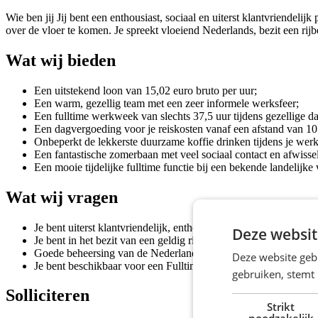
Wie ben jij Jij bent een enthousiast, sociaal en uiterst klantvriendelij
over de vloer te komen. Je spreekt vloeiend Nederlands, bezit een rij
Wat wij bieden
Een uitstekend loon van 15,02 euro bruto per uur;
Een warm, gezellig team met een zeer informele werksfeer;
Een fulltime werkweek van slechts 37,5 uur tijdens gezellige d
Een dagvergoeding voor je reiskosten vanaf een afstand van 10
Onbeperkt de lekkerste duurzame koffie drinken tijdens je wer
Een fantastische zomerbaan met veel sociaal contact en afwisse
Een mooie tijdelijke fulltime functie bij een bekende landelijke
Wat wij vragen
Je bent uiterst klantvriendelijk, enthousiast en communicatief v
Deze websit
Je bent in het bezit van een geldig rijbewijs B;
Goede beheersing van de Nederlandse taal is een vereiste;
Deze website geb
Je bent beschikbaar voor een Fulltime job.
gebruiken, stemt
Solliciteren
Strikt
noodzakelijk