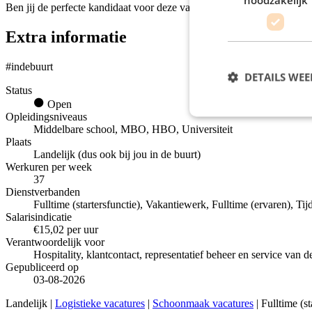
Ben jij de perfecte kandidaat voor deze vacature en voldoe je aan de e
Extra informatie
#indebuurt
DETAILS WE
Status
Open
Opleidingsniveaus
Middelbare school, MBO, HBO, Universiteit
Plaats
Landelijk (dus ook bij jou in de buurt)
Werkuren per week
37
Dienstverbanden
Fulltime (startersfunctie), Vakantiewerk, Fulltime (ervaren), Tij
Salarisindicatie
€15,02 per uur
Verantwoordelijk voor
Hospitality, klantcontact, representatief beheer en service van 
Gepubliceerd op
03-08-2026
Landelijk |
Logistieke vacatures
|
Schoonmaak vacatures
| Fulltime (s