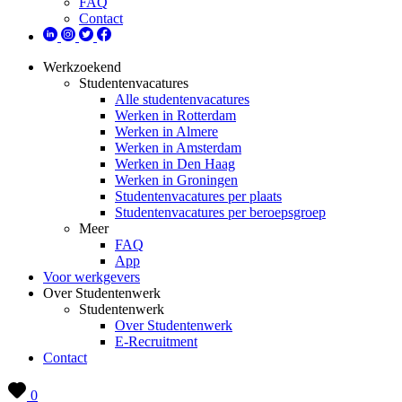
FAQ
Contact
Werkzoekend
Studentenvacatures
Alle studentenvacatures
Werken in Rotterdam
Werken in Almere
Werken in Amsterdam
Werken in Den Haag
Werken in Groningen
Studentenvacatures per plaats
Studentenvacatures per beroepsgroep
Meer
FAQ
App
Voor werkgevers
Over Studentenwerk
Studentenwerk
Over Studentenwerk
E-Recruitment
Contact
0