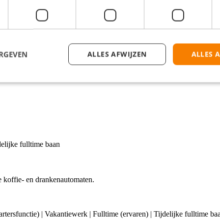
isen? Klik dan op de knop 'Solliciteer direct!' en we nemen zo snel mog
ERGEVEN
ALLES AFWIJZEN
ALLES 
delijke fulltime baan
de koffie- en drankenautomaten.
tartersfunctie) | Vakantiewerk | Fulltime (ervaren) | Tijdelijke fulltime