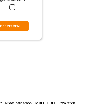
elijk contact met je op!
ACCEPTEREN
 baan | Middelbare school | MBO | HBO | Universiteit