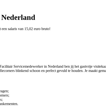
n Nederland
 een salaris van 15,02 euro bruto!
 Facilitair Servicemedewerker in Nederland ben jij het gastvrije visiteka
iecorners blinkend schoon en perfect gevuld te houden. Je maakt gemakke
ragen;
orners;
s;
mankementen.