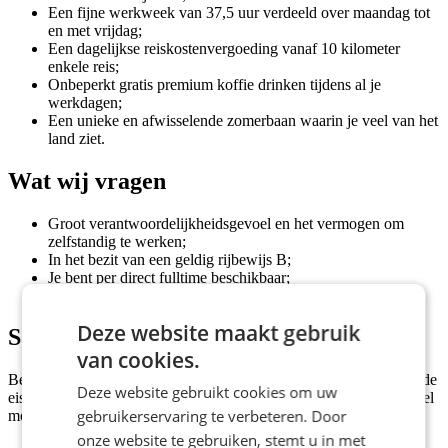
Een fijne werkweek van 37,5 uur verdeeld over maandag tot
en met vrijdag;
Een dagelijkse reiskostenvergoeding vanaf 10 kilometer
enkele reis;
Onbeperkt gratis premium koffie drinken tijdens al je
werkdagen;
Een unieke en afwisselende zomerbaan waarin je veel van het
land ziet.
Wat wij vragen
Groot verantwoordelijkheidsgevoel en het vermogen om
zelfstandig te werken;
In het bezit van een geldig rijbewijs B;
Je bent per direct fulltime beschikbaar;
Goede beheersing van de Nederlandse taal.
Deze website maakt gebruik
Solliciteren
van cookies.
Ben jij de perfecte kandidaat voor deze vacature en voldoe je aan de
Deze website gebruikt cookies om uw
eisen? Klik dan op de knop 'Solliciteer direct!' en we nemen zo snel
gebruikerservaring te verbeteren. Door
mogelijk contact met je op!
onze website te gebruiken, stemt u in met