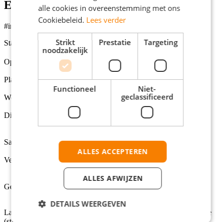
Extra informatie
alle cookies in overeenstemming met ons
Cookiebeleid.
Lees verder
#indebuurt
Strikt
Prestatie
Targeting
Status
noodzakelijk
Open
Opleidingsniveaus
Middelbare school, MBO, HBO, Universiteit
Plaats
Functioneel
Niet-
Landelijk (dus ook bij jou in de buurt)
geclassificeerd
Werkuren per week
37
Dienstverbanden
Fulltime (startersfunctie), Vakantiewerk, Fulltime (ervaren),
Tijdelijke fulltime baan
Salarisindicatie
ALLES ACCEPTEREN
€15,02 per uur
Verantwoordelijk voor
Zelfstandig beheren van de route, verzorgen van automaten
ALLES AFWIJZEN
en oplossen van eerstelijnsstoringen.
Gepubliceerd op
03-08-2026
DETAILS WEERGEVEN
Landelijk |
Logistieke vacatures
|
Schoonmaak vacatures
| Fulltime
(startersfunctie) | Vakantiewerk | Fulltime (ervaren) | Tijdelijke