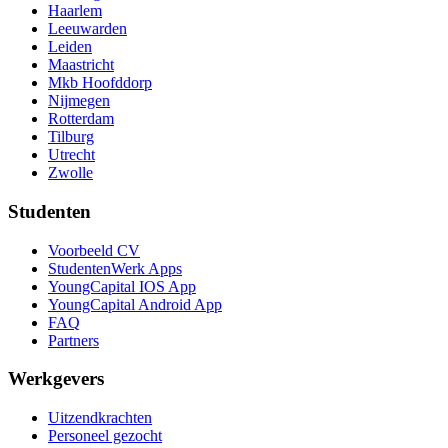
Haarlem
Leeuwarden
Leiden
Maastricht
Mkb Hoofddorp
Nijmegen
Rotterdam
Tilburg
Utrecht
Zwolle
Studenten
Voorbeeld CV
StudentenWerk Apps
YoungCapital IOS App
YoungCapital Android App
FAQ
Partners
Werkgevers
Uitzendkrachten
Personeel gezocht