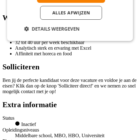
Mogelijkheid om parttime te werken (32 uur)
ALLES AFWIJZEN
Wat wij vragen
DETAILS WEERGEVEN
Minimaal hbo werk- en denkniveau
Ervaring in commerciële of administratieve rol
32 tot 40 uur per week beschikbaar
Analytisch sterk en ervaring met Excel
Affiniteit met horeca en food
Solliciteren
Ben jij de perfecte kandidaat voor deze vacature en voldoe je aan de
eisen? Klik dan op de knop 'Solliciteer direct!' en we nemen zo snel
mogelijk contact met je op!
Extra informatie
Status
Inactief
Opleidingsniveaus
Middelbare school, MBO, HBO, Universiteit