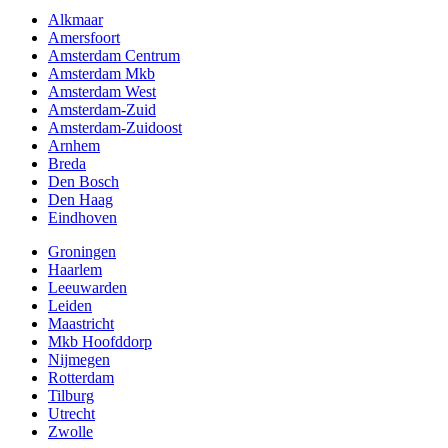
Alkmaar
Amersfoort
Amsterdam Centrum
Amsterdam Mkb
Amsterdam West
Amsterdam-Zuid
Amsterdam-Zuidoost
Arnhem
Breda
Den Bosch
Den Haag
Eindhoven
Groningen
Haarlem
Leeuwarden
Leiden
Maastricht
Mkb Hoofddorp
Nijmegen
Rotterdam
Tilburg
Utrecht
Zwolle