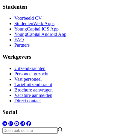
Studenten
Voorbeeld CV
StudentenWerk Apps
YoungCapital IOS App
YoungCapital Android App
FAQ
Partners
Werkgevers
Uitzendkrachten
Personeel gezocht
Vast personeel
Tarief uitzendkracht
Brochure aanvragen
Vacature aanmelden
Direct contact
Social