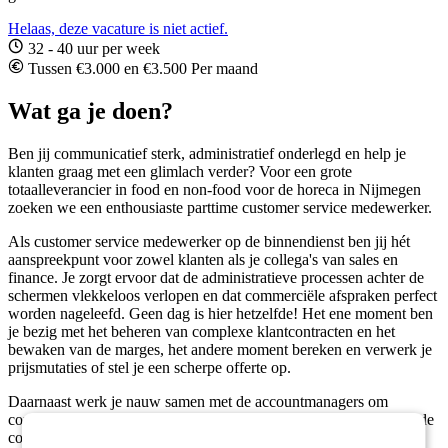
Helaas, deze vacature is niet actief.
32 - 40 uur per week
Tussen €3.000 en €3.500 Per maand
Wat ga je doen?
Ben jij communicatief sterk, administratief onderlegd en help je
klanten graag met een glimlach verder? Voor een grote
totaalleverancier in food en non-food voor de horeca in Nijmegen
zoeken we een enthousiaste parttime customer service medewerker.
Als customer service medewerker op de binnendienst ben jij hét
aanspreekpunt voor zowel klanten als je collega's van sales en
finance. Je zorgt ervoor dat de administratieve processen achter de
schermen vlekkeloos verlopen en dat commerciële afspraken perfect
worden nageleefd. Geen dag is hier hetzelfde! Het ene moment ben
je bezig met het beheren van complexe klantcontracten en het
bewaken van de marges, het andere moment bereken en verwerk je
prijsmutaties of stel je een scherpe offerte op.
Daarnaast werk je nauw samen met de accountmanagers om
commerciële trajecten en acquisitie soepel te laten verlopen. Ook de
coördinatie van assortimentswijzigingen en het opnemen van