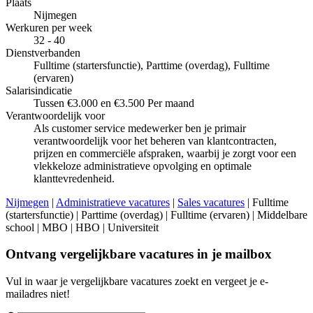
Plaats
Nijmegen
Werkuren per week
32 - 40
Dienstverbanden
Fulltime (startersfunctie), Parttime (overdag), Fulltime
(ervaren)
Salarisindicatie
Tussen €3.000 en €3.500 Per maand
Verantwoordelijk voor
Als customer service medewerker ben je primair
verantwoordelijk voor het beheren van klantcontracten,
prijzen en commerciële afspraken, waarbij je zorgt voor een
vlekkeloze administratieve opvolging en optimale
klanttevredenheid.
Nijmegen
|
Administratieve vacatures
|
Sales vacatures
| Fulltime
(startersfunctie) | Parttime (overdag) | Fulltime (ervaren) | Middelbare
school | MBO | HBO | Universiteit
Ontvang vergelijkbare vacatures in je mailbox
Vul in waar je vergelijkbare vacatures zoekt en vergeet je e-
mailadres niet!