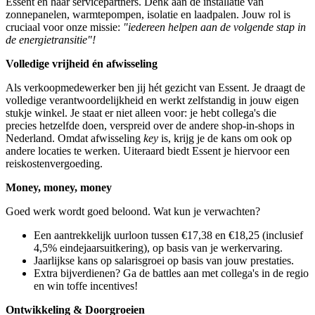
Essent en haar servicepartners. Denk aan de installatie van
zonnepanelen, warmtepompen, isolatie en laadpalen. Jouw rol is
cruciaal voor onze missie:
"iedereen helpen aan de volgende stap in
de energietransitie"!
Volledige vrijheid én afwisseling
Als verkoopmedewerker ben jij hét gezicht van Essent. Je draagt de
volledige verantwoordelijkheid en werkt zelfstandig in jouw eigen
stukje winkel. Je staat er niet alleen voor: je hebt collega's die
precies hetzelfde doen, verspreid over de andere shop-in-shops in
Nederland. Omdat afwisseling
key
is, krijg je de kans om ook op
andere locaties te werken. Uiteraard biedt Essent je hiervoor een
reiskostenvergoeding.
Money, money, money
Goed werk wordt goed beloond. Wat kun je verwachten?
Een aantrekkelijk uurloon tussen €17,38 en €18,25 (inclusief
4,5% eindejaarsuitkering), op basis van je werkervaring.
Jaarlijkse kans op salarisgroei op basis van jouw prestaties.
Extra bijverdienen? Ga de battles aan met collega's in de regio
en win toffe incentives!
Ontwikkeling & Doorgroeien