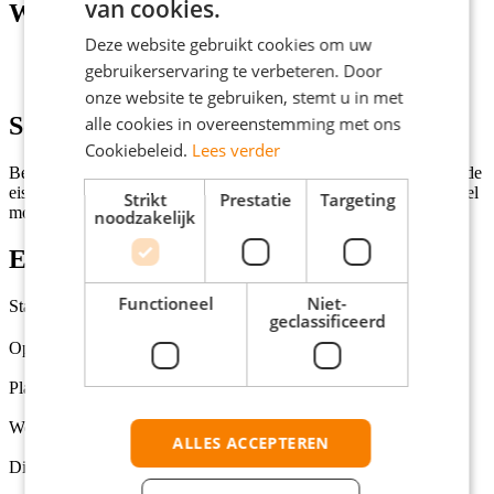
van cookies.
Wat wij vragen
Deze website gebruikt cookies om uw
Minimaal mbo werk- en denkniveau;
gebruikerservaring te verbeteren. Door
Je bent minimaal 28-32 uur per week beschikbaar.
onze website te gebruiken, stemt u in met
Solliciteren
alle cookies in overeenstemming met ons
Cookiebeleid.
Lees verder
Ben jij de perfecte kandidaat voor deze vacature en voldoe je aan de
eisen? Klik dan op de knop 'Solliciteer direct!' en we nemen zo snel
Strikt
Prestatie
Targeting
mogelijk contact met je op!
noodzakelijk
Extra informatie
Functioneel
Niet-
Status
geclassificeerd
Open
Opleidingsniveaus
Middelbare school, MBO, HBO, Universiteit
Plaats
Cruquius
Werkuren per week
ALLES ACCEPTEREN
28 - 32
Dienstverbanden
Parttime (overdag), Avondwerk, Weekendwerk