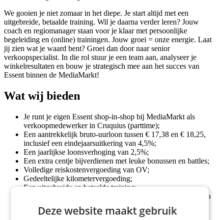
We gooien je niet zomaar in het diepe. Je start altijd met een
uitgebreide, betaalde training. Wil je daarna verder leren? Jouw
coach en regiomanager staan voor je klaar met persoonlijke
begeleiding en (online) trainingen. Jouw groei = onze energie. Laat
jij zien wat je waard bent? Groei dan door naar senior
verkoopspecialist. In die rol stuur je een team aan, analyseer je
winkelresultaten en bouw je strategisch mee aan het succes van
Essent binnen de MediaMarkt!
Wat wij bieden
Je runt je eigen Essent shop-in-shop bij MediaMarkt als
verkoopmedewerker in Cruquius (parttime);
Een aantrekkelijk bruto-uurloon tussen € 17,38 en € 18,25,
inclusief een eindejaarsuitkering van 4,5%;
Een jaarlijkse loonsverhoging van 2,5%;
Een extra centje bijverdienen met leuke bonussen en battles;
Volledige reiskostenvergoeding van OV;
Gedeeltelijke kilometervergoeding;
Een uitgebreide en betaalde training;
Jezelf ontwikkelen met één van de honderden e-learnings op
ons YC Skills platform.
Deze website maakt gebruik