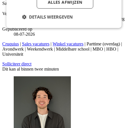
ALLES AFWIJZEN
Salarisindicatie
Tussen €17,03 en €17,88 per uur
Verantwoordelijk voor
DETAILS WEERGEVEN
Je adviseert klanten over producten van Essent en draagt zorg
voor de verkoop van energiecontracten
Gepubliceerd op
08-07-2026
Cruquius
|
Sales vacatures
|
Winkel vacatures
| Parttime (overdag) |
Avondwerk | Weekendwerk | Middelbare school | MBO | HBO |
Universiteit
Solliciteer direct
Dit kan al binnen twee minuten